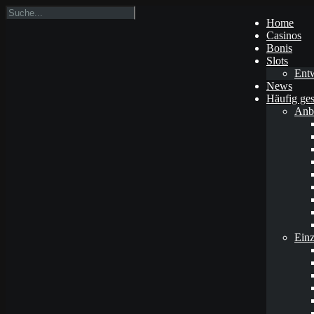
Home
Casinos
Bonis
Slots
Entw
News
Häufig ge
Anbi
Ein