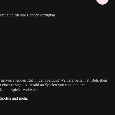
eter sind für alle Länder verfügbar
 hervorragenden Ruf in der iGaming-Welt erarbeitet hat. Betrieben
it einer riesigen Auswahl an Spielen von renommierten
nline-Spieler weltweit.
ethoden und mehr.