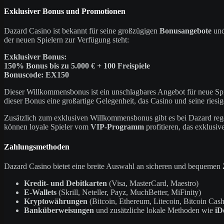
Exklusiver Bonus und Promotionen
Dazard Casino ist bekannt für seine großzügigen
Bonusangebote
und
der neuen Spielern zur Verfügung steht:
Exklusiver Bonus:
150% Bonus bis zu 5.000 € + 100 Freispiele
Bonuscode: EX150
Dieser Willkommensbonus ist ein unschlagbares Angebot für neue Spiele
dieser Bonus eine großartige Gelegenheit, das Casino und seine ries
Zusätzlich zum exklusiven Willkommensbonus gibt es bei Dazard re
können loyale Spieler vom
VIP-Programm
profitieren, das exklusi
Zahlungsmethoden
Dazard Casino bietet eine breite Auswahl an sicheren und bequemen
Kredit- und Debitkarten
(Visa, MasterCard, Maestro)
E-Wallets
(Skrill, Neteller, Payz, MuchBetter, MiFinity)
Kryptowährungen
(Bitcoin, Ethereum, Litecoin, Bitcoin Cas
Banküberweisungen
und zusätzliche lokale Methoden wie
iD