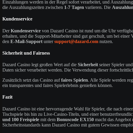
Einzahlungen werden in der Regel sofort verarbeitet, und Auszahlung
die Auszahlungszeiten zwischen
1-7 Tagen
variieren. Die
Auszahlun
Kundenservice
Der
Kundenservice
von Dazard Casino ist rund um die Uhr verfügbar 
erhalten, und die Support-Mitarbeiter sind gut geschult, um bei eine
den
E-Mail-Support
unter
support@dazard.com
nutzen.
Sicherheit und Fairness
Dazard Casino legt großen Wert auf die
Sicherheit
seiner Spieler un
Daten sicher verarbeitet werden. Die Verwendung dieser fortschrittli
Zusätzlich setzt das Casino auf
faires Spielen
. Alle Spiele werden re
ein transparentes und faires Spielerlebnis genießen können.
Fazit
Dazard Casino ist eine hervorragende Wahl für Spieler, die nach ei
Tischspiele bis hin zu Live-Casino-Titeln, und einer benutzerfreund
und 100 Freispiele
mit dem
Bonuscode EX150
macht das Angebot n
Sicherheitsstandards kann Dazard Casino mit gutem Gewissen empfo