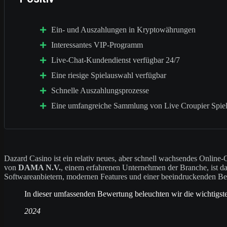
Ein- und Auszahlungen in Kryptowährungen
Interessantes VIP-Programm
Live-Chat-Kundendienst verfügbar 24/7
Eine riesige Spielauswahl verfügbar
Schnelle Auszahlungsprozesse
Eine umfangreiche Sammlung von Live Croupier Spie
Dazard Casino ist ein relativ neues, aber schnell wachsendes Online-
von
DAMA N.V.
, einem erfahrenen Unternehmen der Branche, ist d
Softwareanbietern, modernen Features und einer beeindruckenden Benut
In dieser umfassenden Bewertung beleuchten wir die wichtigst
2024