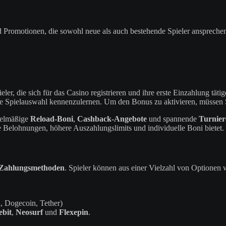
 Promotionen, die sowohl neue als auch bestehende Spieler anspreche
r, die sich für das Casino registrieren und ihre erste Einzahlung täti
ige Spielauswahl kennenzulernen. Um den Bonus zu aktivieren, müssen 
gelmäßige
Reload-Boni
,
Cashback-Angebote
und spannende
Turnier
ve Belohnungen, höhere Auszahlungslimits und individuelle Boni bietet.
Zahlungsmethoden
. Spieler können aus einer Vielzahl von Optionen 
h, Dogecoin, Tether)
ebit
,
Neosurf
und
Flexepin
.