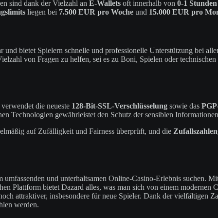
en sind dank der Vielzahl an
E-Wallets
oft innerhalb von
0-1 Stunden
gslimits
liegen bei
7.500 EUR pro Woche
und
15.000 EUR pro Mo
und bietet Spielern schnelle und professionelle Unterstützung bei all
r Vielzahl von Fragen zu helfen, sei es zu Boni, Spielen oder technisc
d verwendet die neueste
128-Bit-SSL-Verschlüsselung
sowie das
PGP-
chen Technologien gewährleistet den Schutz der sensiblen Informationen
gelmäßig auf Zufälligkeit und Fairness überprüft, und die
Zufallszahle
nem umfassenden und unterhaltsamen Online-Casino-Erlebnis suchen. Mi
lichen Plattform bietet Dazard alles, was man sich von einem moderne
och attraktiver, insbesondere für neue Spieler. Dank der vielfältige
hlen werden.