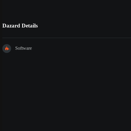
Dazard Details
Software