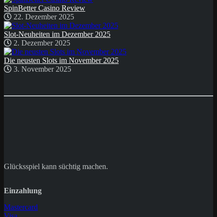
SpinBetter Casino Review
22. Dezember 2025
Slot-Neuheiten im Dezember 2025
2. Dezember 2025
Die neusten Slots im November 2025
3. November 2025
Glücksspiel kann süchtig machen.
Einzahlung
Mastercard
Visa