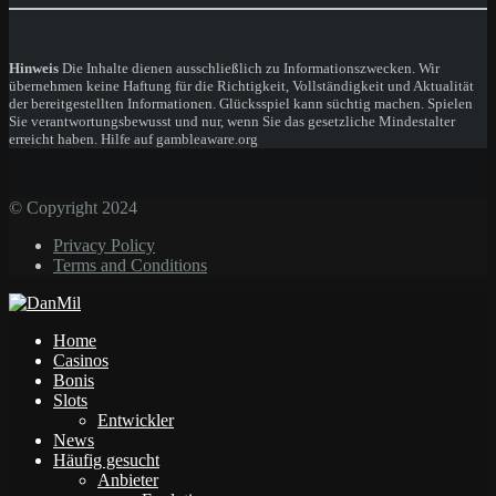
Hinweis
Die Inhalte dienen ausschließlich zu Informationszwecken. Wir
übernehmen keine Haftung für die Richtigkeit, Vollständigkeit und Aktualität
der bereitgestellten Informationen. Glücksspiel kann süchtig machen. Spielen
Sie verantwortungsbewusst und nur, wenn Sie das gesetzliche Mindestalter
erreicht haben. Hilfe auf gambleaware.org
© Copyright 2024
Privacy Policy
Terms and Conditions
Home
Casinos
Bonis
Slots
Entwickler
News
Häufig gesucht
Anbieter