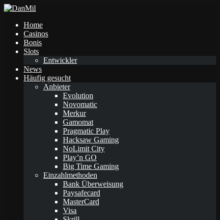
Home
Casinos
Bonis
Slots
Entwickler
News
Häufig gesucht
Anbieter
Evolution
Novomatic
Merkur
Gamomat
Pragmatic Play
Hacksaw Gaming
NoLimit City
Play’n GO
Big Time Gaming
Einzahlmethoden
Bank Überweisung
Paysafecard
MasterCard
Visa
Skrill