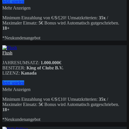
Jetzt spielen
Mehr Anzeigen
Minimum Einzahlung von €/$/£20! Umsatzkriterien:
35x
/
Maximaler Einsatz:
5€
Bonus wird Automatisch gutgeschrieben.
18+
*Neukundenangebot
Flush
JAHRESUMSATZ:
1.000.000€
BESITZER:
King of Clubz B.V.
LIZENZ:
Kanada
Jetzt spielen
Mehr Anzeigen
Minimum Einzahlung von €/$/£10! Umsatzkriterien:
35x
/
Maximaler Einsatz:
5€
Bonus wird Automatisch gutgeschrieben.
18+
*Neukundenangebot