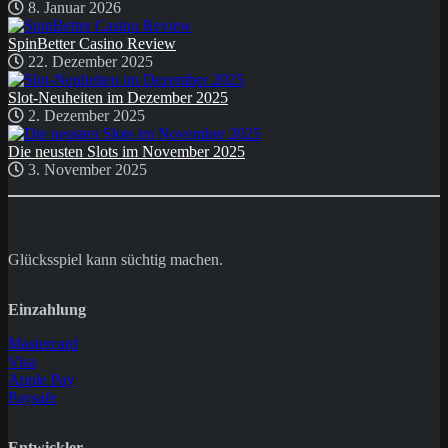
8. Januar 2026
SpinBetter Casino Review
22. Dezember 2025
Slot-Neuheiten im Dezember 2025
2. Dezember 2025
Die neusten Slots im November 2025
3. November 2025
Glücksspiel kann süchtig machen.
Einzahlung
Mastercard
Visa
Apple Pay
Paysafe
Entwickler