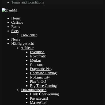
Terms and Conditions
Home
Casinos
Bonis
Slots
Entwickler
News
Häufig gesucht
Anbieter
Evolution
Novomatic
Merkur
Gamomat
Pragmatic Play
Hacksaw Gaming
NoLimit City
Play’n GO
Big Time Gaming
Einzahlmethoden
Bank Überweisung
Paysafecard
MasterCard