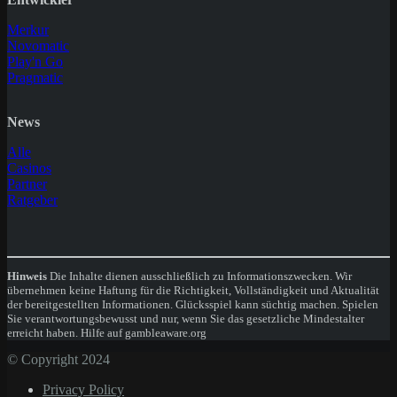
Merkur
Novomatic
Play'n Go
Pragmatic
News
Alle
Casinos
Partner
Ratgeber
Hinweis
Die Inhalte dienen ausschließlich zu Informationszwecken. Wir
übernehmen keine Haftung für die Richtigkeit, Vollständigkeit und Aktualität
der bereitgestellten Informationen. Glücksspiel kann süchtig machen. Spielen
Sie verantwortungsbewusst und nur, wenn Sie das gesetzliche Mindestalter
erreicht haben. Hilfe auf gambleaware.org
© Copyright 2024
Privacy Policy