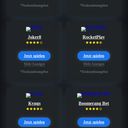
*Neukundenangebot
*Neukundenangebot
Joker8
RocketPlay
Jetzt spielen
Jetzt spielen
Mehr Anzeigen
Mehr Anzeigen
*Neukundenangebot
*Neukundenangebot
Kyngs
Boomerang Bet
Jetzt spielen
Jetzt spielen