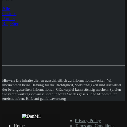
Alle
Casinos
Partner
Ratgeber
Hinweis
Die Inhalte dienen ausschließlich zu Informationszwecken. Wir
übernehmen keine Haftung für die Richtigkeit, Vollständigkeit und Aktualität
der bereitgestellten Informationen. Glücksspiel kann süchtig machen. Spielen
Sie verantwortungsbewusst und nur, wenn Sie das gesetzliche Mindestalter
erreicht haben. Hilfe auf gambleaware.org
© Copyright 2024
Privacy Policy
Home
Terms and Conditions