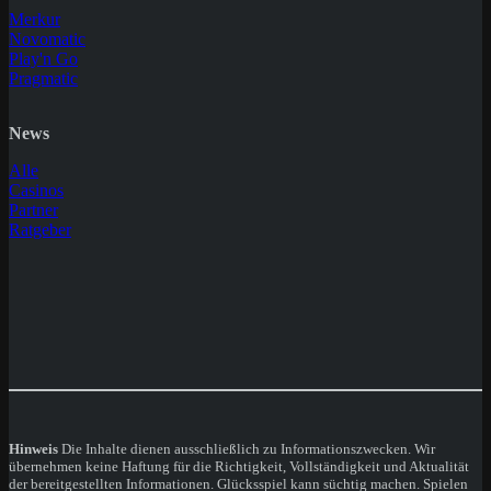
Merkur
Novomatic
Play'n Go
Pragmatic
News
Alle
Casinos
Partner
Ratgeber
Hinweis
Die Inhalte dienen ausschließlich zu Informationszwecken. Wir
übernehmen keine Haftung für die Richtigkeit, Vollständigkeit und Aktualität
der bereitgestellten Informationen. Glücksspiel kann süchtig machen. Spielen