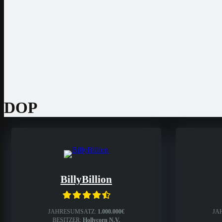
Aus
DOP
BillyBillion
JAHRESUMSATZ:
1.000.000€
JA
BESITZER:
Hollycorn N.V.