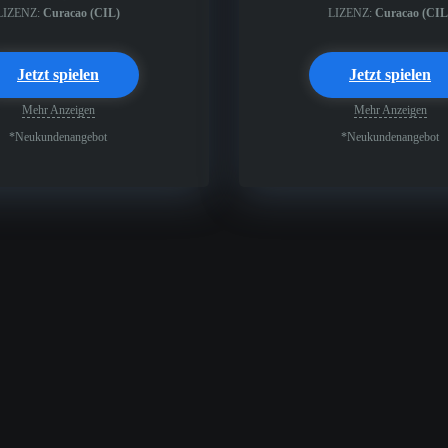
LIZENZ:
Curacao (CIL)
LIZENZ:
Curacao (CIL
Jetzt spielen
Jetzt spielen
Mehr Anzeigen
Mehr Anzeigen
*Neukundenangebot
*Neukundenangebot