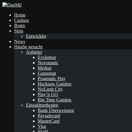
Home
Casinos
Bonis
Slots
Entwickler
News
Häufig gesucht
Anbieter
Evolution
Novomatic
Merkur
Gamomat
Pragmatic Play
Hacksaw Gaming
NoLimit City
Play’n GO
Big Time Gaming
Einzahlmethoden
Bank Überweisung
Paysafecard
MasterCard
Visa
Skrill