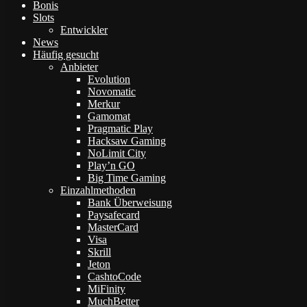
Bonis
Slots
Entwickler
News
Häufig gesucht
Anbieter
Evolution
Novomatic
Merkur
Gamomat
Pragmatic Play
Hacksaw Gaming
NoLimit City
Play’n GO
Big Time Gaming
Einzahlmethoden
Bank Überweisung
Paysafecard
MasterCard
Visa
Skrill
Jeton
CashtoCode
MiFinity
MuchBetter