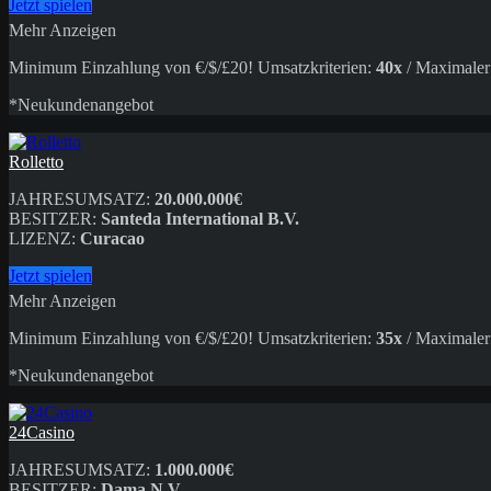
Jetzt spielen
Mehr Anzeigen
Minimum Einzahlung von €/$/£20! Umsatzkriterien:
40x
/ Maximaler
*Neukundenangebot
Rolletto
JAHRESUMSATZ:
20.000.000€
BESITZER:
Santeda International B.V.
LIZENZ:
Curacao
Jetzt spielen
Mehr Anzeigen
Minimum Einzahlung von €/$/£20! Umsatzkriterien:
35x
/ Maximaler
*Neukundenangebot
24Casino
JAHRESUMSATZ:
1.000.000€
BESITZER:
Dama N.V.