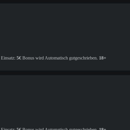
 Einsatz:
5€
Bonus wird Automatisch gutgeschrieben.
18+
 Einsatz:
5€
Bonus wird Automatisch gutgeschrieben.
18+