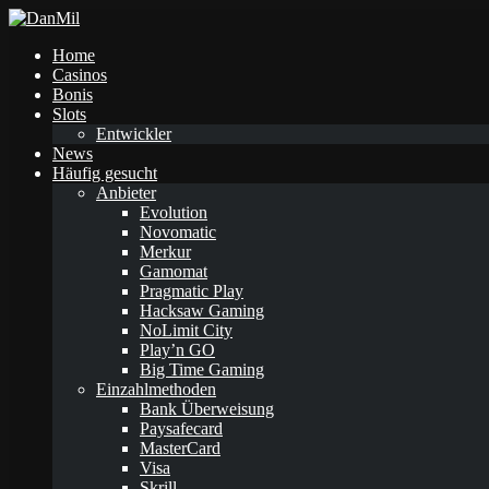
Home
Casinos
Bonis
Slots
Entwickler
News
Häufig gesucht
Anbieter
Evolution
Novomatic
Merkur
Gamomat
Pragmatic Play
Hacksaw Gaming
NoLimit City
Play’n GO
Big Time Gaming
Einzahlmethoden
Bank Überweisung
Paysafecard
MasterCard
Visa
Skrill