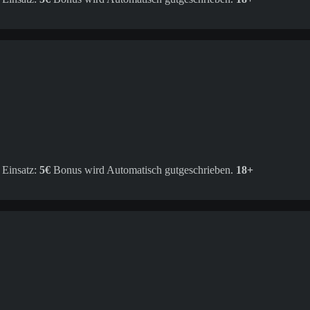
 Einsatz:
5€
Bonus wird Automatisch gutgeschrieben.
18+