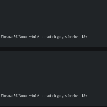
 Einsatz:
5€
Bonus wird Automatisch gutgeschrieben.
18+
 Einsatz:
5€
Bonus wird Automatisch gutgeschrieben.
18+