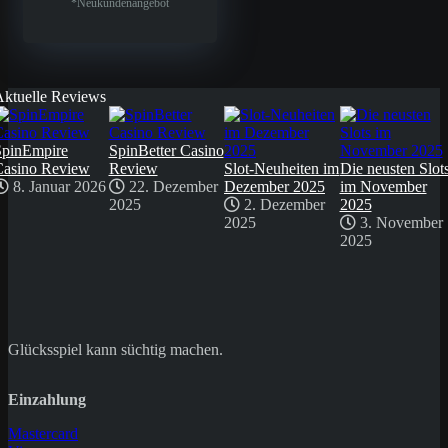
*Neukundenangebot
Aktuelle Reviews
SpinEmpire
SpinBetter Casino
Casino Review
Review
Slot-Neuheiten im
Die neusten Slot
8. Januar 2026
22. Dezember
Dezember 2025
im November
2025
2. Dezember
2025
2025
3. November
2025
Glücksspiel kann süchtig machen.
Einzahlung
Mastercard