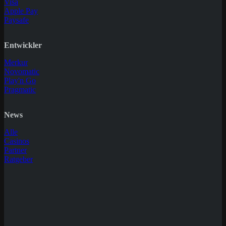
Visa
Apple Pay
Paysafe
Entwickler
Merkur
Novomatic
Play'n Go
Pragmatic
News
Alle
Casinos
Partner
Ratgeber