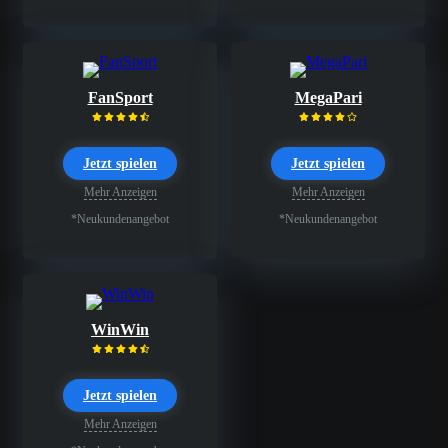
FanSport
MegaPari
Jetzt spielen
Jetzt spielen
Mehr Anzeigen
Mehr Anzeigen
*Neukundenangebot
*Neukundenangebot
WinWin
Jetzt spielen
Mehr Anzeigen