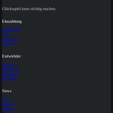
Glücksspiel kann süchtig machen.
Einzahlung
Mastercard
Visa
Apple Pay
Paysafe
Entwickler
Merkur
Novomatic
Play'n Go
Pragmatic
News
Alle
Casinos
Partner