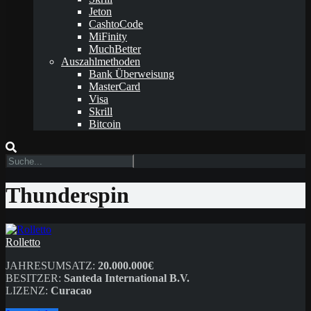
Jeton
CashtoCode
MiFinity
MuchBetter
Auszahlmethoden
Bank Überweisung
MasterCard
Visa
Skrill
Bitcoin
Thunderspin
Rolletto
JAHRESUMSATZ:
20.000.000€
BESITZER:
Santeda International B.V.
LIZENZ:
Curacao