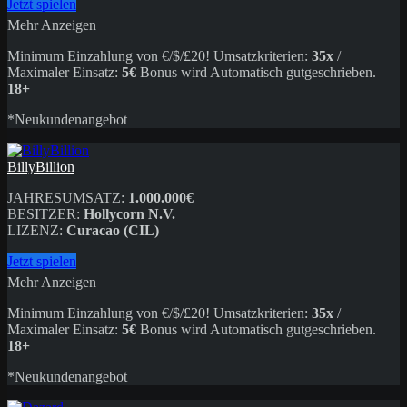
Jetzt spielen
Mehr Anzeigen
Minimum Einzahlung von €/$/£20! Umsatzkriterien:
35x
/
Maximaler Einsatz:
5€
Bonus wird Automatisch gutgeschrieben.
18+
*Neukundenangebot
BillyBillion
JAHRESUMSATZ:
1.000.000€
BESITZER:
Hollycorn N.V.
LIZENZ:
Curacao (CIL)
Jetzt spielen
Mehr Anzeigen
Minimum Einzahlung von €/$/£20! Umsatzkriterien:
35x
/
Maximaler Einsatz:
5€
Bonus wird Automatisch gutgeschrieben.
18+
*Neukundenangebot