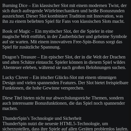
Burning Dice – Ein klassischer Slot mit einem modernen Twist, der
sich durch aufregende Würfelmechaniken und heiße Bonusrunden
auszeichnet. Dieser Slot kombiniert Tradition mit Innovation, was
ihn zu einem beliebten Spiel für Fans von klassischen Slots macht.
Book of Magic – Ein mystischer Slot, der die Spieler in eine
magische Welt entführt, in der Zauberbücher und geheime Symbole
auf sie warten. Mit einem innovativen Free-Spin-Bonus sorgt das
Spiel für zusätzliche Spannung.
Dragon’s Treasure – Ein epischer Slot, der in die Welt der Drachen
und alten Schätze eintaucht. Spieler können in diesem Spiel wildes
Abenteuer erleben, während sie nach großen Belohnungen suchen.
Lucky Clover – Ein irischer Glücks-Slot mit einem stimmigen
Design und vielen spannenden Features. Der Slot bietet freispielbare
Funktionen, die hohe Gewinne versprechen.
Diese Titel bieten nicht nur abwechslungsreiche Themen, sondern
auch interessante Bonusfunktionen, die das Spiel noch spannender
machen.
ThunderSpin’s Technologie und Sicherheit
ThunderSpin nutzt die neueste HTML5-Technologie, um
sicherzustellen, dass ihre Spiele auf allen Geräten problemlos laufen.