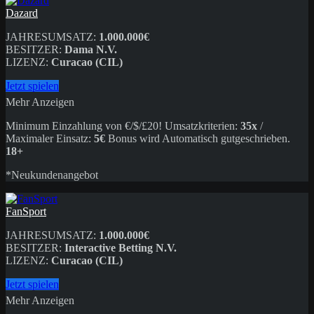
Dazard
JAHRESUMSATZ:
1.000.000€
BESITZER:
Dama N.V.
LIZENZ:
Curacao (CIL)
Jetzt spielen
Mehr Anzeigen
Minimum Einzahlung von €/$/£20! Umsatzkriterien:
35x
/
Maximaler Einsatz:
5€
Bonus wird Automatisch gutgeschrieben.
18+
*Neukundenangebot
FanSport
JAHRESUMSATZ:
1.000.000€
BESITZER:
Interactive Betting N.V.
LIZENZ:
Curacao (CIL)
Jetzt spielen
Mehr Anzeigen