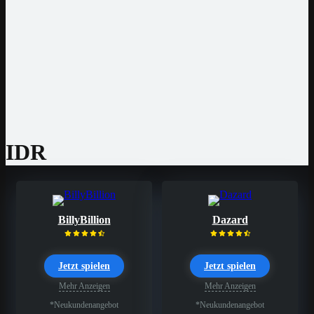
Jeton
CashtoCode
MiFinity
MuchBetter
Auszahlmethoden
Bank Überweisung
MasterCard
Visa
Skrill
Bitcoin
IDR
BillyBillion
Dazard
Jetzt spielen
Jetzt spielen
Mehr Anzeigen
Mehr Anzeigen
*Neukundenangebot
*Neukundenangebot