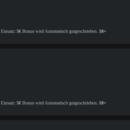
 Einsatz:
5€
Bonus wird Automatisch gutgeschrieben.
18+
 Einsatz:
5€
Bonus wird Automatisch gutgeschrieben.
18+