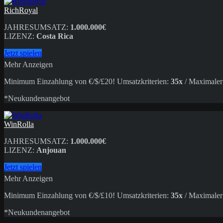
RichRoyal
JAHRESUMSATZ:
1.000.000€
LIZENZ:
Costa Rica
Jetzt spielen
Mehr Anzeigen
Minimum Einzahlung von €/$/£20! Umsatzkriterien:
35x
/ Maximaler
*Neukundenangebot
WinRolla
JAHRESUMSATZ:
1.000.000€
LIZENZ:
Anjouan
Jetzt spielen
Mehr Anzeigen
Minimum Einzahlung von €/$/£10! Umsatzkriterien:
35x
/ Maximaler
*Neukundenangebot