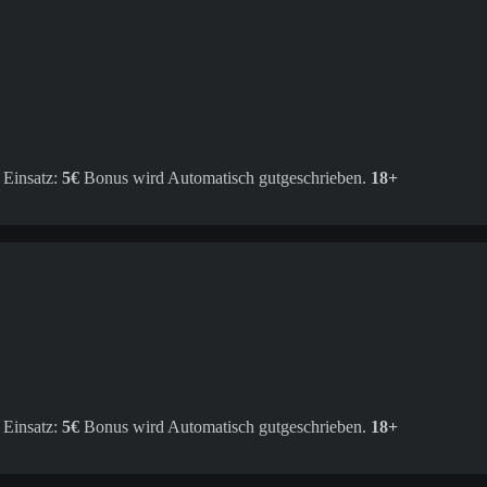
 Einsatz:
5€
Bonus wird Automatisch gutgeschrieben.
18+
 Einsatz:
5€
Bonus wird Automatisch gutgeschrieben.
18+