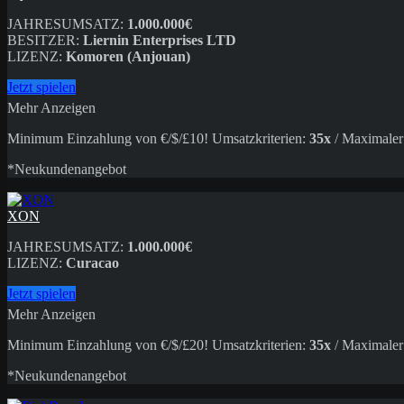
JAHRESUMSATZ:
1.000.000€
BESITZER:
Liernin Enterprises LTD
LIZENZ:
Komoren (Anjouan)
Jetzt spielen
Mehr Anzeigen
Minimum Einzahlung von €/$/£10! Umsatzkriterien:
35x
/ Maximaler
*Neukundenangebot
XON
JAHRESUMSATZ:
1.000.000€
LIZENZ:
Curacao
Jetzt spielen
Mehr Anzeigen
Minimum Einzahlung von €/$/£20! Umsatzkriterien:
35x
/ Maximaler
*Neukundenangebot