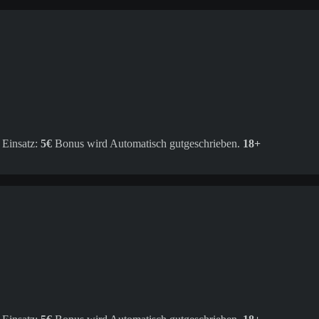
 Einsatz:
5€
Bonus wird Automatisch gutgeschrieben.
18+