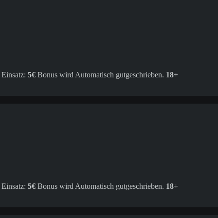
 Einsatz:
5€
Bonus wird Automatisch gutgeschrieben.
18+
 Einsatz:
5€
Bonus wird Automatisch gutgeschrieben.
18+