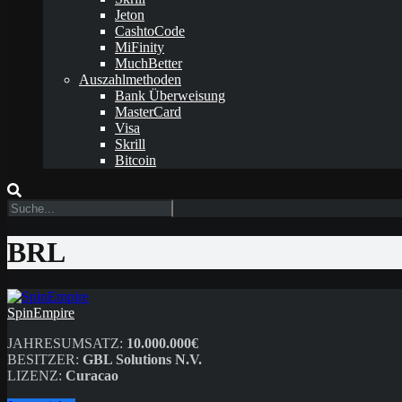
Jeton
CashtoCode
MiFinity
MuchBetter
Auszahlmethoden
Bank Überweisung
MasterCard
Visa
Skrill
Bitcoin
BRL
SpinEmpire
JAHRESUMSATZ:
10.000.000€
BESITZER:
GBL Solutions N.V.
LIZENZ:
Curacao