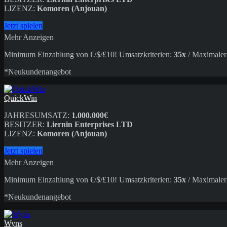
LIZENZ:
Komoren (Anjouan)
Jetzt spielen
Mehr Anzeigen
Minimum Einzahlung von €/$/£10! Umsatzkriterien:
35x
/ Maximaler
*Neukundenangebot
QuickWin
JAHRESUMSATZ:
1.000.000€
BESITZER:
Liernin Enterprises LTD
LIZENZ:
Komoren (Anjouan)
Jetzt spielen
Mehr Anzeigen
Minimum Einzahlung von €/$/£10! Umsatzkriterien:
35x
/ Maximaler
*Neukundenangebot
Wyns