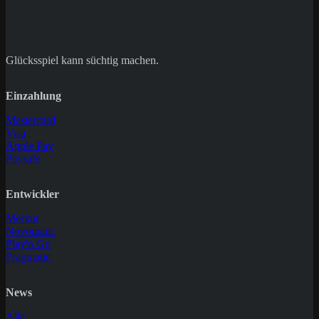
Glücksspiel kann süchtig machen.
Einzahlung
Mastercard
Visa
Apple Pay
Paysafe
Entwickler
Merkur
Novomatic
Play'n Go
Pragmatic
News
Alle