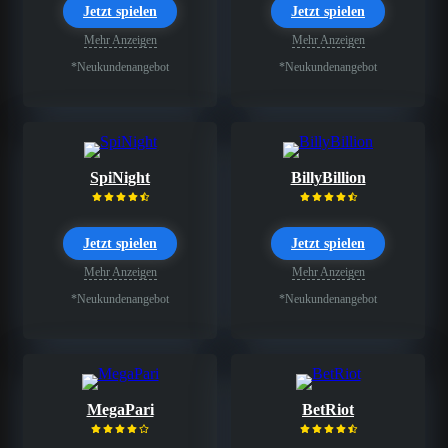
Jetzt spielen
Jetzt spielen
Mehr Anzeigen
Mehr Anzeigen
*Neukundenangebot
*Neukundenangebot
SpiNight
BillyBillion
Jetzt spielen
Jetzt spielen
Mehr Anzeigen
Mehr Anzeigen
*Neukundenangebot
*Neukundenangebot
MegaPari
BetRiot