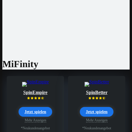
Jeton
CashtoCode
MiFinity
MuchBetter
Auszahlmethoden
Bank Überweisung
MasterCard
Visa
Skrill
Bitcoin
MiFinity
SpinEmpire
SpinBetter
Jetzt spielen
Jetzt spielen
Mehr Anzeigen
Mehr Anzeigen
*Neukundenangebot
*Neukundenangebot