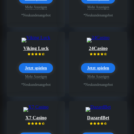
Mehr Anzeigen
Mehr Anzeigen
*Neukundenangebot
*Neukundenangebot
Viking Luck
24Casino
Jetzt spielen
Jetzt spielen
Mehr Anzeigen
Mehr Anzeigen
*Neukundenangebot
*Neukundenangebot
X7 Casino
DazardBet