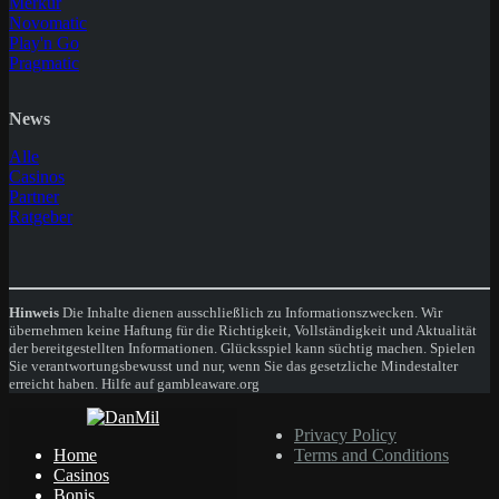
Merkur
Novomatic
Play'n Go
Pragmatic
News
Alle
Casinos
Partner
Ratgeber
Hinweis
Die Inhalte dienen ausschließlich zu Informationszwecken. Wir
übernehmen keine Haftung für die Richtigkeit, Vollständigkeit und Aktualität
der bereitgestellten Informationen. Glücksspiel kann süchtig machen. Spielen
Sie verantwortungsbewusst und nur, wenn Sie das gesetzliche Mindestalter
erreicht haben. Hilfe auf gambleaware.org
© Copyright 2024
Privacy Policy
Home
Terms and Conditions
Casinos
Bonis