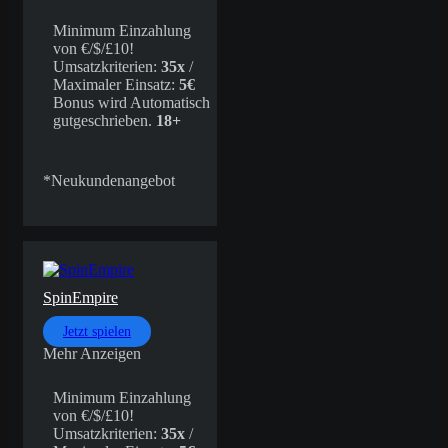
Minimum Einzahlung
von €/$/£10!
Umsatzkriterien:
35x
/
Maximaler Einsatz:
5€
Bonus wird Automatisch
gutgeschrieben.
18+
*Neukundenangebot
SpinEmpire
Jetzt spielen
Mehr Anzeigen
Minimum Einzahlung
von €/$/£10!
Umsatzkriterien:
35x
/