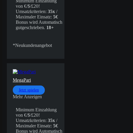
Minimum Einzahlung
von €/$/£20!
Umsatzkriterien:
35x
/
Maximaler Einsatz:
5€
Bonus wird Automatisch
gutgeschrieben.
18+
*Neukundenangebot
MegaPari
Jetzt spielen
Mehr Anzeigen
Minimum Einzahlung
von €/$/£20!
Umsatzkriterien:
35x
/
Maximaler Einsatz:
5€
Bonus wird Automatisch