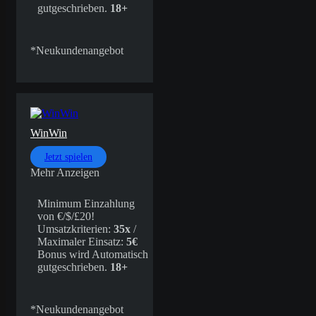
gutgeschrieben.
18+
*Neukundenangebot
WinWin
Jetzt spielen
Mehr Anzeigen
Minimum Einzahlung
von €/$/£20!
Umsatzkriterien:
35x
/
Maximaler Einsatz:
5€
Bonus wird Automatisch
gutgeschrieben.
18+
*Neukundenangebot