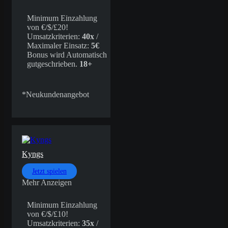
Minimum Einzahlung
von €/$/£20!
Umsatzkriterien:
40x
/
Maximaler Einsatz:
5€
Bonus wird Automatisch
gutgeschrieben.
18+
*Neukundenangebot
Kyngs
Jetzt spielen
Mehr Anzeigen
Minimum Einzahlung
von €/$/£10!
Umsatzkriterien:
35x
/