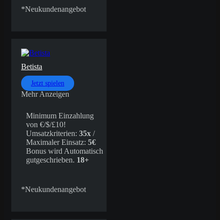
*Neukundenangebot
Betista
Jetzt spielen
Mehr Anzeigen
Minimum Einzahlung
von €/$/£10!
Umsatzkriterien:
35x
/
Maximaler Einsatz:
5€
Bonus wird Automatisch
gutgeschrieben.
18+
*Neukundenangebot