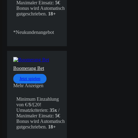
Maximaler Einsatz:
5€
Bonus wird Automatisch
gutgeschrieben.
18+
*Neukundenangebot
Boomerang Bet
Jetzt spielen
Mehr Anzeigen
Minimum Einzahlung
von €/$/£20!
Umsatzkriterien:
35x
/
Maximaler Einsatz:
5€
Bonus wird Automatisch
gutgeschrieben.
18+