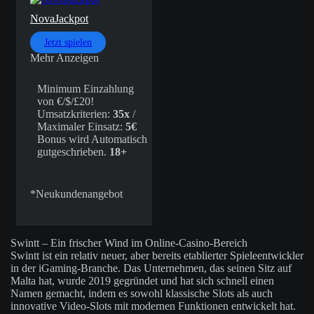
NovaJackpot
Jetzt spielen
Mehr Anzeigen
Minimum Einzahlung
von €/$/£20!
Umsatzkriterien:
35x
/
Maximaler Einsatz:
5€
Bonus wird Automatisch
gutgeschrieben.
18+
*Neukundenangebot
Swintt – Ein frischer Wind im Online-Casino-Bereich
Swintt ist ein relativ neuer, aber bereits etablierter Spieleentwickler
in der iGaming-Branche. Das Unternehmen, das seinen Sitz auf
Malta hat, wurde 2019 gegründet und hat sich schnell einen
Namen gemacht, indem es sowohl klassische Slots als auch
innovative Video-Slots mit modernen Funktionen entwickelt hat.