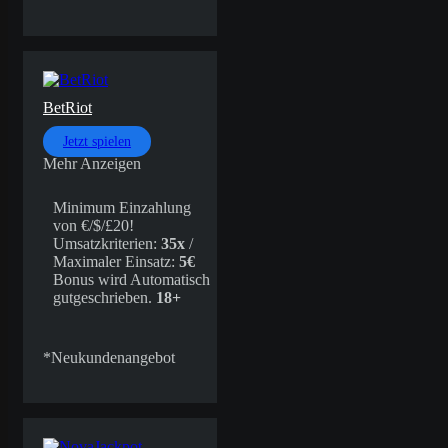
BetRiot
Jetzt spielen
Mehr Anzeigen
Minimum Einzahlung
von €/$/£20!
Umsatzkriterien:
35x
/
Maximaler Einsatz:
5€
Bonus wird Automatisch
gutgeschrieben.
18+
*Neukundenangebot