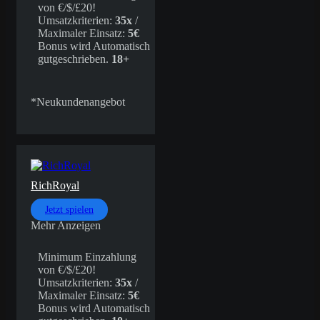
von €/$/£20!
Umsatzkriterien:
35x
/
Maximaler Einsatz:
5€
Bonus wird Automatisch
gutgeschrieben.
18+
*Neukundenangebot
RichRoyal
Jetzt spielen
Mehr Anzeigen
Minimum Einzahlung
von €/$/£20!
Umsatzkriterien:
35x
/
Maximaler Einsatz:
5€
Bonus wird Automatisch