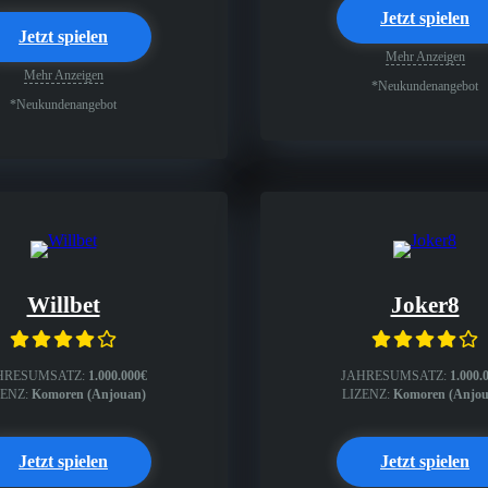
Jetzt spielen
Jetzt spielen
Mehr Anzeigen
Mehr Anzeigen
*Neukundenangebot
*Neukundenangebot
Willbet
Joker8
HRESUMSATZ:
1.000.000€
JAHRESUMSATZ:
1.000.
ZENZ:
Komoren (Anjouan)
LIZENZ:
Komoren (Anjou
Jetzt spielen
Jetzt spielen