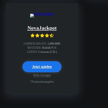
NovaJackpot
JAHRESUMSATZ:
1.000.000€
BESITZER:
Rabidi N.V.
LIZENZ:
Curacao (CIL)
Jetzt spielen
Mehr Anzeigen
*Neukundenangebot