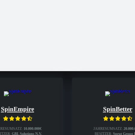
Jeton
CashtoCode
MiFinity
MuchBetter
zahlmethoden
Bank Überweisung
MasterCard
Visa
Skrill
Bitcoin
SpinEmpire
SpinBetter
HRESUMSATZ:
10.000.000€
JAHRESUMSATZ:
20.000
ITZER:
GBL Solutions N.V.
BESITZER:
Sprut Group 