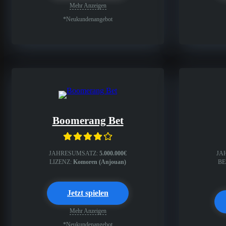
Mehr Anzeigen
*Neukundenangebot
Boomerang Bet
JAHRESUMSATZ:
5.000.000€
JA
LIZENZ:
Komoren (Anjouan)
BE
Jetzt spielen
Mehr Anzeigen
*Neukundenangebot