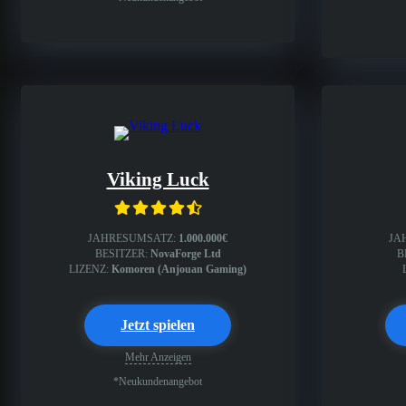
Viking Luck
JAHRESUMSATZ:
1.000.000€
JA
BESITZER:
NovaForge Ltd
B
LIZENZ:
Komoren (Anjouan Gaming)
Jetzt spielen
Mehr Anzeigen
*Neukundenangebot