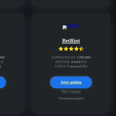
BetRiot
000€
JAHRESUMSATZ:
1.000.000€
.V.
BESITZER:
Rabidi N.V.
)
LIZENZ:
Curacao (CIL)
Jetzt spielen
Mehr Anzeigen
*Neukundenangebot