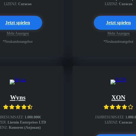
LIZENZ:
Curacao
LIZENZ:
Curacao
Jetzt spielen
Jetzt spielen
Mehr Anzeigen
Mehr Anzeigen
*Neukundenangebot
*Neukundenangebot
Wyns
XON
HRESUMSATZ:
1.000.000€
JAHRESUMSATZ:
1.000.
ZER:
Liernin Enterprises LTD
LIZENZ:
Curacao
ZENZ:
Komoren (Anjouan)