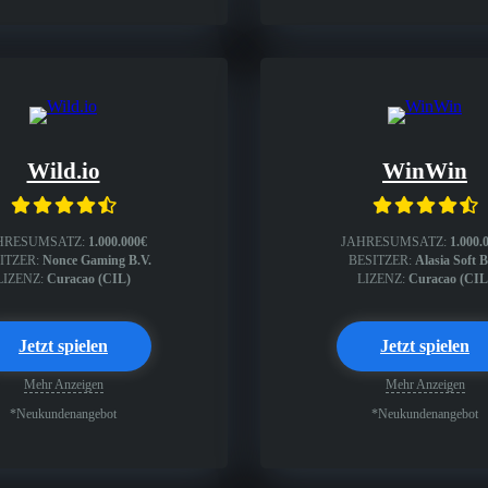
Wild.io
WinWin
HRESUMSATZ:
1.000.000€
JAHRESUMSATZ:
1.000.
ITZER:
Nonce Gaming B.V.
BESITZER:
Alasia Soft B
LIZENZ:
Curacao (CIL)
LIZENZ:
Curacao (CIL
Jetzt spielen
Jetzt spielen
Mehr Anzeigen
Mehr Anzeigen
*Neukundenangebot
*Neukundenangebot