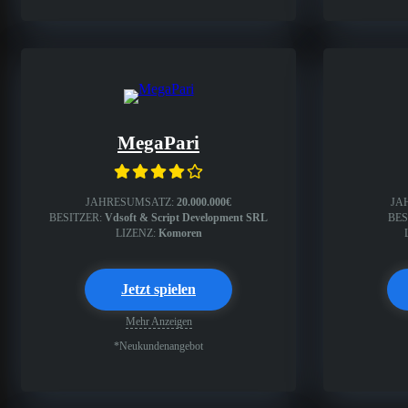
MegaPari
JAHRESUMSATZ:
20.000.000€
JA
BESITZER:
Vdsoft & Script Development SRL
BES
LIZENZ:
Komoren
Jetzt spielen
Mehr Anzeigen
*Neukundenangebot