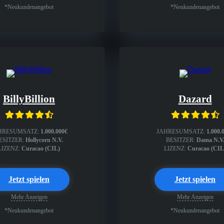
*Neukundenangebot
*Neukundenangebot
BillyBillion
Dazard
HRESUMSATZ:
1.000.000€
JAHRESUMSATZ:
1.000.
ESITZER:
Hollycorn N.V.
BESITZER:
Dama N.V
LIZENZ:
Curacao (CIL)
LIZENZ:
Curacao (CIL
Jetzt spielen
Jetzt spielen
Mehr Anzeigen
Mehr Anzeigen
*Neukundenangebot
*Neukundenangebot