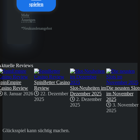
spielen
Mehr
Anzeigen
*Neukundenangebot
Aktuelle Reviews
SpinEmpire
SpinBetter Casino
Casino Review
Review
Slot-Neuheiten im
Die neusten Slot
8. Januar 2026
22. Dezember
Dezember 2025
im November
2025
2. Dezember
2025
2025
3. November
2025
Glücksspiel kann süchtig machen.