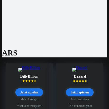
Jeton
CashtoCode
MiFinity
MuchBetter
Auszahlmethoden
Bank Überweisung
MasterCard
Visa
Skrill
Bitcoin
ARS
BillyBillion
Dazard
Jetzt spielen
Jetzt spielen
Mehr Anzeigen
Mehr Anzeigen
*Neukundenangebot
*Neukundenangebot