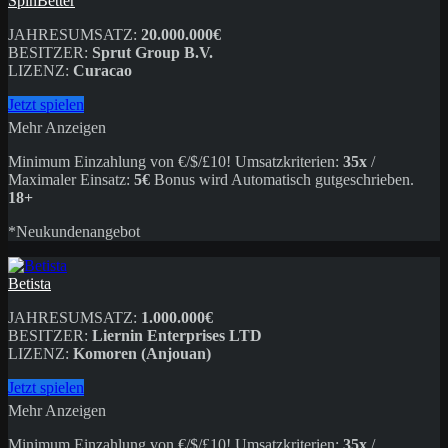
SpinBetter
JAHRESUMSATZ:
20.000.000€
BESITZER:
Sprut Group B.V.
LIZENZ:
Curacao
Jetzt spielen
Mehr Anzeigen
Minimum Einzahlung von €/$/£10! Umsatzkriterien:
35x
/
Maximaler Einsatz:
5€
Bonus wird Automatisch gutgeschrieben.
18+
*Neukundenangebot
Betista
JAHRESUMSATZ:
1.000.000€
BESITZER:
Liernin Enterprises LTD
LIZENZ:
Komoren (Anjouan)
Jetzt spielen
Mehr Anzeigen
Minimum Einzahlung von €/$/£10! Umsatzkriterien:
35x
/