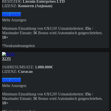
BESITZER:
Liernin Enterprises LTD
LIZENZ:
Komoren (Anjouan)
Jetzt spielen
Mehr Anzeigen
Minimum Einzahlung von €/$/£10! Umsatzkriterien:
35x
/
Maximaler Einsatz:
5€
Bonus wird Automatisch gutgeschrieben.
18+
*Neukundenangebot
XON
JAHRESUMSATZ:
1.000.000€
LIZENZ:
Curacao
Jetzt spielen
Mehr Anzeigen
Minimum Einzahlung von €/$/£20! Umsatzkriterien:
35x
/
Maximaler Einsatz:
5€
Bonus wird Automatisch gutgeschrieben.
18+