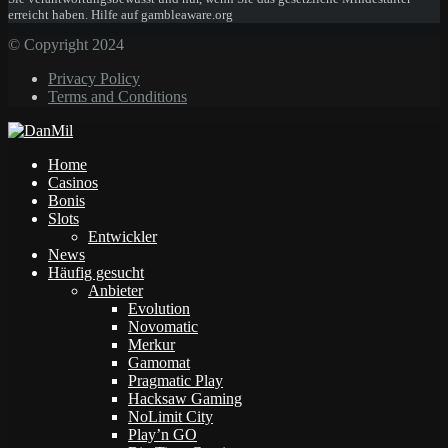
erreicht haben. Hilfe auf gambleaware.org
© Copyright 2024
Privacy Policy
Terms and Conditions
Home
Casinos
Bonis
Slots
Entwickler
News
Häufig gesucht
Anbieter
Evolution
Novomatic
Merkur
Gamomat
Pragmatic Play
Hacksaw Gaming
NoLimit City
Play’n GO