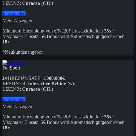
LIZENZ:
Curacao (CIL)
Jetzt spielen
Mehr Anzeigen
Minimum Einzahlung von €/$/£20! Umsatzkriterien:
35x
/
Maximaler Einsatz:
5€
Bonus wird Automatisch gutgeschrieben.
18+
*Neukundenangebot
FanSport
JAHRESUMSATZ:
1.000.000€
BESITZER:
Interactive Betting N.V.
LIZENZ:
Curacao (CIL)
Jetzt spielen
Mehr Anzeigen
Minimum Einzahlung von €/$/£20! Umsatzkriterien:
35x
/
Maximaler Einsatz:
5€
Bonus wird Automatisch gutgeschrieben.
18+