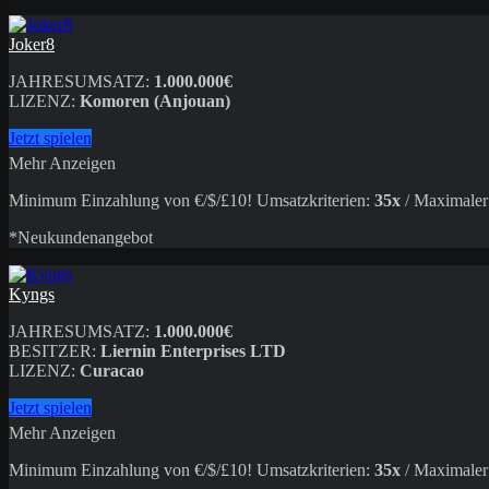
Joker8
JAHRESUMSATZ:
1.000.000€
LIZENZ:
Komoren (Anjouan)
Jetzt spielen
Mehr Anzeigen
Minimum Einzahlung von €/$/£10! Umsatzkriterien:
35x
/ Maximaler
*Neukundenangebot
Kyngs
JAHRESUMSATZ:
1.000.000€
BESITZER:
Liernin Enterprises LTD
LIZENZ:
Curacao
Jetzt spielen
Mehr Anzeigen
Minimum Einzahlung von €/$/£10! Umsatzkriterien:
35x
/ Maximaler