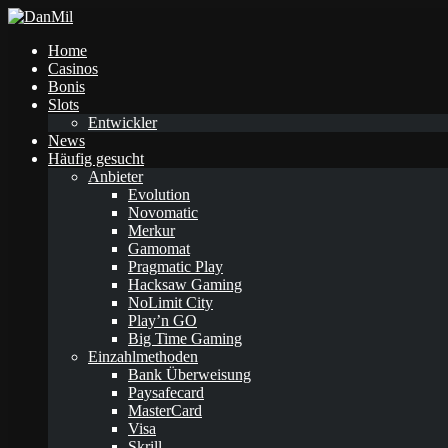
Home
Casinos
Bonis
Slots
Entwickler
News
Häufig gesucht
Anbieter
Evolution
Novomatic
Merkur
Gamomat
Pragmatic Play
Hacksaw Gaming
NoLimit City
Play’n GO
Big Time Gaming
Einzahlmethoden
Bank Überweisung
Paysafecard
MasterCard
Visa
Skrill