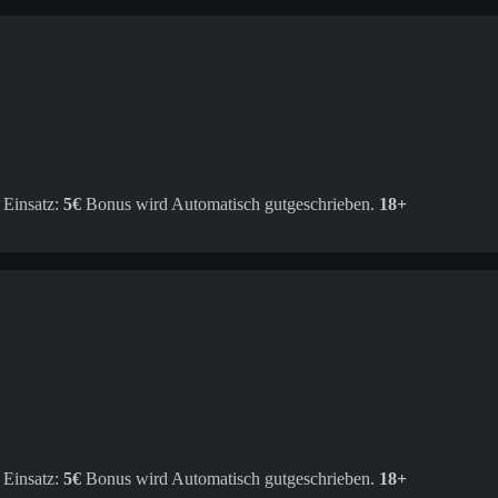
 Einsatz:
5€
Bonus wird Automatisch gutgeschrieben.
18+
 Einsatz:
5€
Bonus wird Automatisch gutgeschrieben.
18+