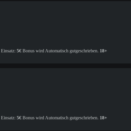
 Einsatz:
5€
Bonus wird Automatisch gutgeschrieben.
18+
 Einsatz:
5€
Bonus wird Automatisch gutgeschrieben.
18+