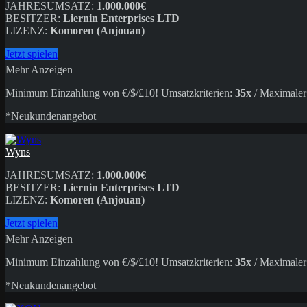
JAHRESUMSATZ:
1.000.000€
BESITZER:
Liernin Enterprises LTD
LIZENZ:
Komoren (Anjouan)
Jetzt spielen
Mehr Anzeigen
Minimum Einzahlung von €/$/£10! Umsatzkriterien:
35x
/ Maximaler
*Neukundenangebot
Wyns
JAHRESUMSATZ:
1.000.000€
BESITZER:
Liernin Enterprises LTD
LIZENZ:
Komoren (Anjouan)
Jetzt spielen
Mehr Anzeigen
Minimum Einzahlung von €/$/£10! Umsatzkriterien:
35x
/ Maximaler
*Neukundenangebot