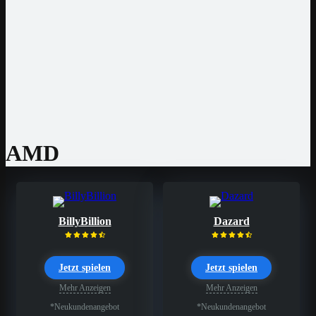
Jeton
CashtoCode
MiFinity
MuchBetter
Auszahlmethoden
Bank Überweisung
MasterCard
Visa
Skrill
Bitcoin
AMD
BillyBillion
Dazard
Jetzt spielen
Jetzt spielen
Mehr Anzeigen
Mehr Anzeigen
*Neukundenangebot
*Neukundenangebot