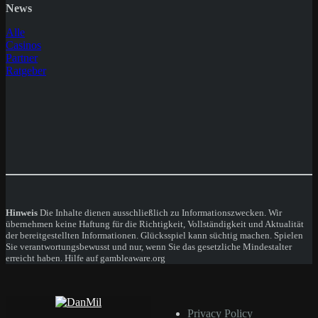
News
Alle
Casinos
Partner
Ratgeber
Hinweis
Die Inhalte dienen ausschließlich zu Informationszwecken. Wir
übernehmen keine Haftung für die Richtigkeit, Vollständigkeit und Aktualität
der bereitgestellten Informationen. Glücksspiel kann süchtig machen. Spielen
Sie verantwortungsbewusst und nur, wenn Sie das gesetzliche Mindestalter
erreicht haben. Hilfe auf gambleaware.org
© Copyright 2024
Privacy Policy