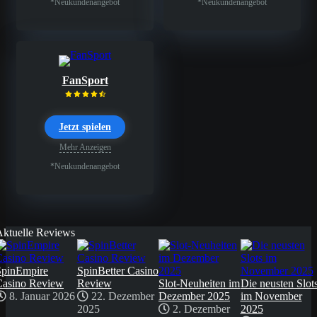
*Neukundenangebot
*Neukundenangebot
FanSport
Jetzt spielen
Mehr Anzeigen
*Neukundenangebot
Aktuelle Reviews
SpinEmpire
SpinBetter Casino
Casino Review
Review
Slot-Neuheiten im
Die neusten Slot
8. Januar 2026
22. Dezember
Dezember 2025
im November
2025
2. Dezember
2025