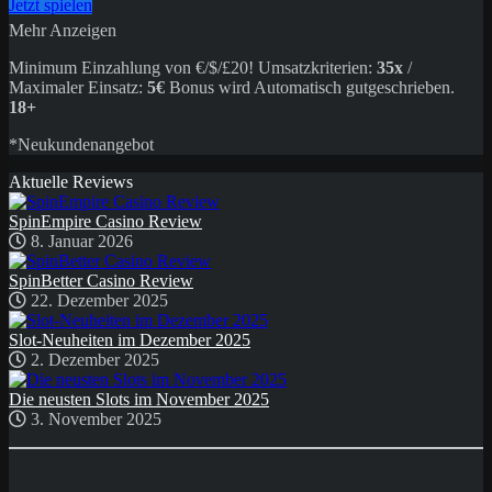
Jetzt spielen
Mehr Anzeigen
Minimum Einzahlung von €/$/£20! Umsatzkriterien:
35x
/
Maximaler Einsatz:
5€
Bonus wird Automatisch gutgeschrieben.
18+
*Neukundenangebot
Aktuelle Reviews
SpinEmpire Casino Review
8. Januar 2026
SpinBetter Casino Review
22. Dezember 2025
Slot-Neuheiten im Dezember 2025
2. Dezember 2025
Die neusten Slots im November 2025
3. November 2025