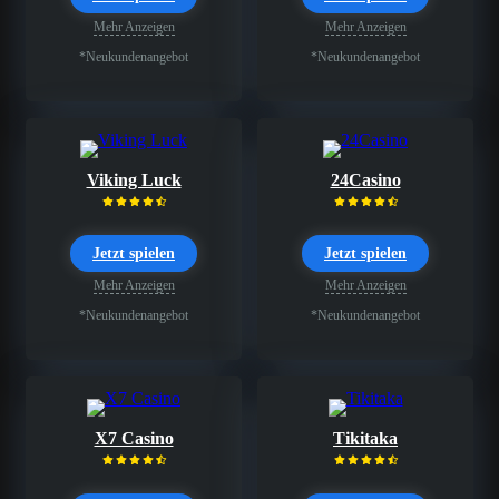
Mehr Anzeigen
Mehr Anzeigen
*Neukundenangebot
*Neukundenangebot
Viking Luck
24Casino
Jetzt spielen
Jetzt spielen
Mehr Anzeigen
Mehr Anzeigen
*Neukundenangebot
*Neukundenangebot
X7 Casino
Tikitaka