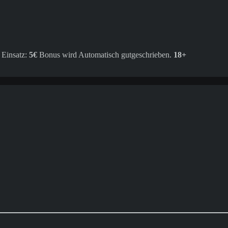
 Einsatz:
5€
Bonus wird Automatisch gutgeschrieben.
18+