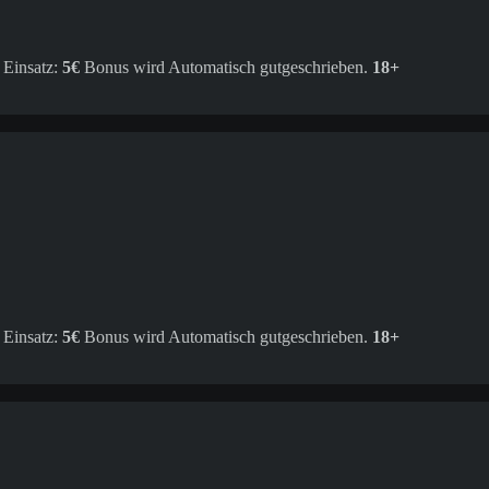
 Einsatz:
5€
Bonus wird Automatisch gutgeschrieben.
18+
 Einsatz:
5€
Bonus wird Automatisch gutgeschrieben.
18+