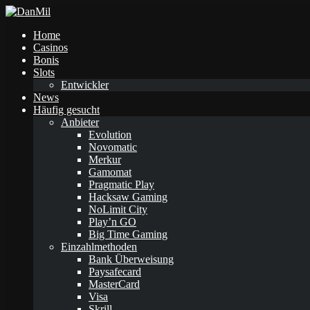
Home
Casinos
Bonis
Slots
Entwickler
News
Häufig gesucht
Anbieter
Evolution
Novomatic
Merkur
Gamomat
Pragmatic Play
Hacksaw Gaming
NoLimit City
Play’n GO
Big Time Gaming
Einzahlmethoden
Bank Überweisung
Paysafecard
MasterCard
Visa
Skrill