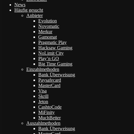
News
Häufig gesucht
Anbieter
Evolution
Novomatic
Merkur
Gamomat
Pragmatic Play
Hacksaw Gaming
NoLimit City
Play’n GO
Big Time Gaming
Einzahlmethoden
Bank Überweisung
Paysafecard
MasterCard
Visa
Skrill
Jeton
CashtoCode
MiFinity
MuchBetter
Auszahlmethoden
Bank Überweisung
MasterCard