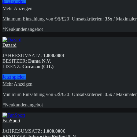
Jetzt spielen
Mehr Anzeigen
Minimum Einzahlung von €/$/£20! Umsatzkriterien:
35x
/ Maximaler
*Neukundenangebot
Dazard
JAHRESUMSATZ:
1.000.000€
BESITZER:
Dama N.V.
LIZENZ:
Curacao (CIL)
Jetzt spielen
Mehr Anzeigen
Minimum Einzahlung von €/$/£20! Umsatzkriterien:
35x
/ Maximaler
*Neukundenangebot
FanSport
JAHRESUMSATZ:
1.000.000€
BESITZER:
Interactive Betting N.V.