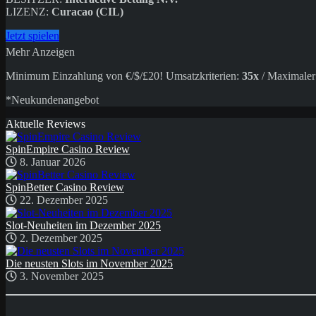
LIZENZ:
Curacao (CIL)
Jetzt spielen
Mehr Anzeigen
Minimum Einzahlung von €/$/£20! Umsatzkriterien:
35x
/ Maximaler
*Neukundenangebot
Aktuelle Reviews
SpinEmpire Casino Review
8. Januar 2026
SpinBetter Casino Review
22. Dezember 2025
Slot-Neuheiten im Dezember 2025
2. Dezember 2025
Die neusten Slots im November 2025
3. November 2025