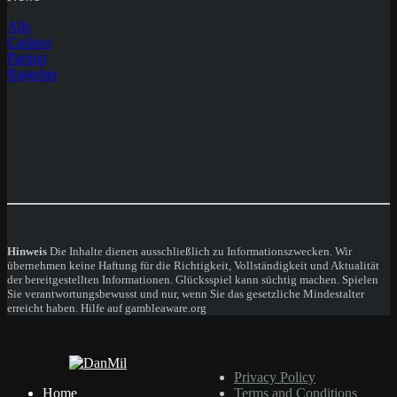
Alle
Casinos
Partner
Ratgeber
Hinweis
Die Inhalte dienen ausschließlich zu Informationszwecken. Wir
übernehmen keine Haftung für die Richtigkeit, Vollständigkeit und Aktualität
der bereitgestellten Informationen. Glücksspiel kann süchtig machen. Spielen
Sie verantwortungsbewusst und nur, wenn Sie das gesetzliche Mindestalter
erreicht haben. Hilfe auf gambleaware.org
© Copyright 2024
Privacy Policy
Home
Terms and Conditions