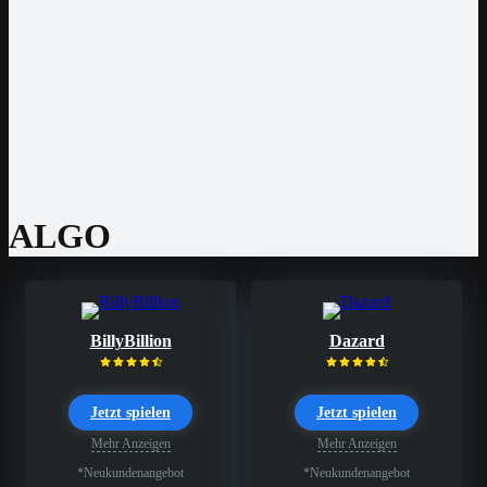
Jeton
CashtoCode
MiFinity
MuchBetter
Auszahlmethoden
Bank Überweisung
MasterCard
Visa
Skrill
Bitcoin
ALGO
BillyBillion
Dazard
Jetzt spielen
Jetzt spielen
Mehr Anzeigen
Mehr Anzeigen
*Neukundenangebot
*Neukundenangebot