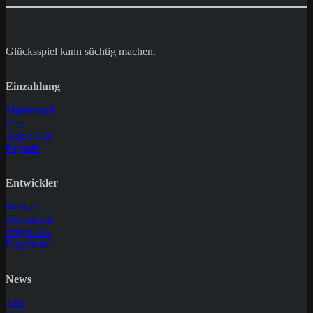
Glücksspiel kann süchtig machen.
Einzahlung
Mastercard
Visa
Apple Pay
Paysafe
Entwickler
Merkur
Novomatic
Play'n Go
Pragmatic
News
Alle