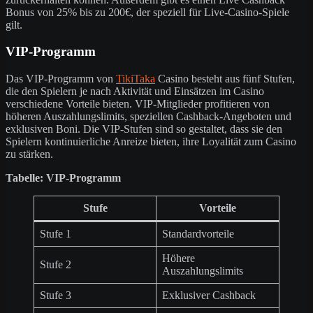
Bonus von 25% bis zu 200€, der speziell für Live-Casino-Spiele
gilt.
VIP-Programm
Das VIP-Programm von
TikiTaka
Casino besteht aus fünf Stufen,
die den Spielern je nach Aktivität und Einsätzen im Casino
verschiedene Vorteile bieten. VIP-Mitglieder profitieren von
höheren Auszahlungslimits, speziellen Cashback-Angeboten und
exklusiven Boni. Die VIP-Stufen sind so gestaltet, dass sie den
Spielern kontinuierliche Anreize bieten, ihre Loyalität zum Casino
zu stärken.
Tabelle: VIP-Programm
Stufe
Vorteile
Stufe 1
Standardvorteile
Höhere
Stufe 2
Auszahlungslimits
Stufe 3
Exklusiver Cashback