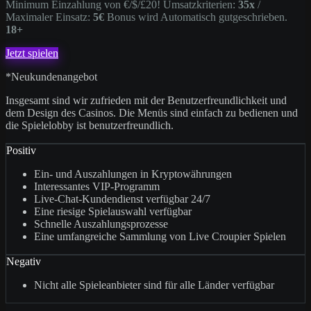
Minimum Einzahlung von €/$/£20! Umsatzkriterien:
35x
/
Maximaler Einsatz:
5€
Bonus wird Automatisch gutgeschrieben.
18+
Jetzt spielen
*Neukundenangebot
Insgesamt sind wir zufrieden mit der Benutzerfreundlichkeit und
dem Design des Casinos. Die Menüs sind einfach zu bedienen und
die Spielelobby ist benutzerfreundlich.
Positiv
Ein- und Auszahlungen in Kryptowährungen
Interessantes VIP-Programm
Live-Chat-Kundendienst verfügbar 24/7
Eine riesige Spielauswahl verfügbar
Schnelle Auszahlungsprozesse
Eine umfangreiche Sammlung von Live Croupier Spielen
Negativ
Nicht alle Spieleanbieter sind für alle Länder verfügbar