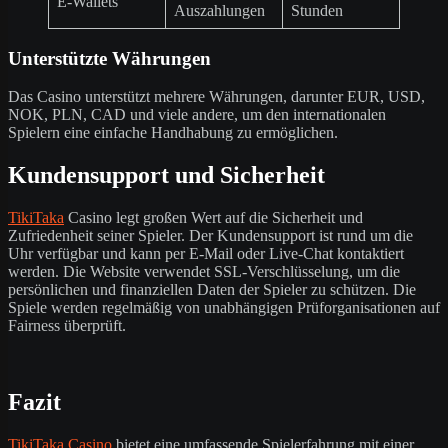
E-Wallets
Auszahlungen
Stunden
Unterstützte Währungen
Das Casino unterstützt mehrere Währungen, darunter EUR, USD,
NOK, PLN, CAD und viele andere, um den internationalen
Spielern eine einfache Handhabung zu ermöglichen.
Kundensupport und Sicherheit
TikiTaka
Casino legt großen Wert auf die Sicherheit und
Zufriedenheit seiner Spieler. Der Kundensupport ist rund um die
Uhr verfügbar und kann per E-Mail oder Live-Chat kontaktiert
werden. Die Website verwendet SSL-Verschlüsselung, um die
persönlichen und finanziellen Daten der Spieler zu schützen. Die
Spiele werden regelmäßig von unabhängigen Prüforganisationen auf
Fairness überprüft.
Fazit
TikiTaka Casino
bietet eine umfassende Spielerfahrung mit einer