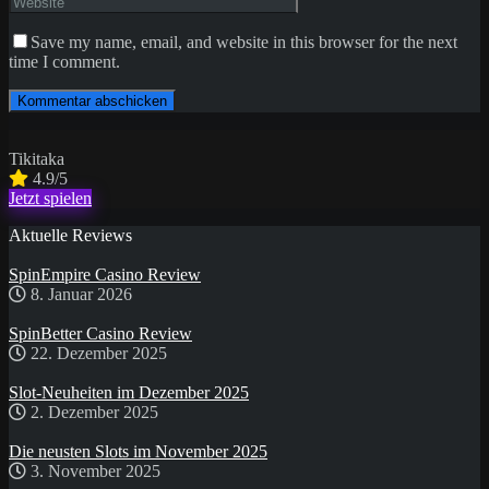
Save my name, email, and website in this browser for the next
time I comment.
Tikitaka
4.9/5
Jetzt spielen
Aktuelle Reviews
SpinEmpire Casino Review
8. Januar 2026
SpinBetter Casino Review
22. Dezember 2025
Slot-Neuheiten im Dezember 2025
2. Dezember 2025
Die neusten Slots im November 2025
3. November 2025