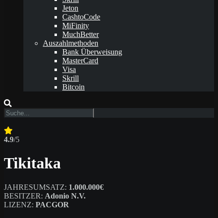
Jeton
CashtoCode
MiFinity
MuchBetter
Auszahlmethoden
Bank Überweisung
MasterCard
Visa
Skrill
Bitcoin
4.9
/5
Tikitaka
JAHRESUMSATZ:
1.000.000€
BESITZER:
Adonio N.V.
LIZENZ:
PACGOR