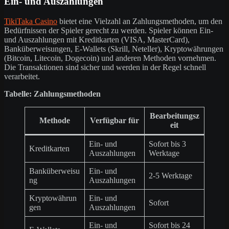
Ein- und Auszahlungen
TikiTaka Casino
bietet eine Vielzahl an Zahlungsmethoden, um den
Bedürfnissen der Spieler gerecht zu werden. Spieler können Ein-
und Auszahlungen mit Kreditkarten (VISA, MasterCard),
Banküberweisungen, E-Wallets (Skrill, Neteller), Kryptowährungen
(Bitcoin, Litecoin, Dogecoin) und anderen Methoden vornehmen.
Die Transaktionen sind sicher und werden in der Regel schnell
verarbeitet.
Tabelle: Zahlungsmethoden
Bearbeitungsz
Methode
Verfügbar für
eit
Ein- und
Sofort bis 3
Kreditkarten
Auszahlungen
Werktage
Banküberweisu
Ein- und
2-5 Werktage
ng
Auszahlungen
Kryptowährun
Ein- und
Sofort
gen
Auszahlungen
Ein- und
Sofort bis 24