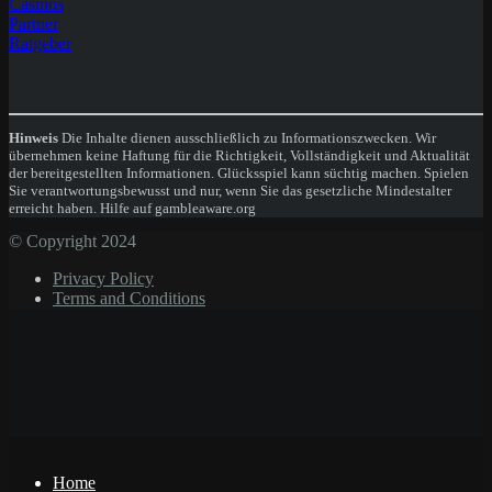
Casinos
Partner
Ratgeber
Hinweis
Die Inhalte dienen ausschließlich zu Informationszwecken. Wir
übernehmen keine Haftung für die Richtigkeit, Vollständigkeit und Aktualität
der bereitgestellten Informationen. Glücksspiel kann süchtig machen. Spielen
Sie verantwortungsbewusst und nur, wenn Sie das gesetzliche Mindestalter
erreicht haben. Hilfe auf gambleaware.org
© Copyright 2024
Privacy Policy
Terms and Conditions
Home