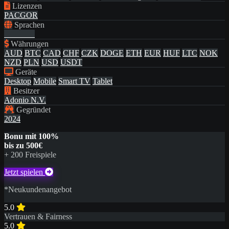
Lizenzen
PACGOR
Sprachen
Währungen
AUD
BTC
CAD
CHF
CZK
DOGE
ETH
EUR
HUF
LTC
NOK
NZD
PLN
USD
USDT
Geräte
Desktop
Mobile
Smart TV
Tablet
Besitzer
Adonio N.V.
Gegründet
2024
Bonu mit 100%
bis zu 500€
+ 200 Freispiele
Jetzt spielen
*Neukundenangebot
5.0
Vertrauen & Fairness
5.0