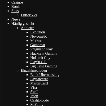
Casinos
Bonis
Slots
Entwickler
News
Häufig gesucht
Anbieter
Evolution
Novomatic
Merkur
Gamomat
Pragmatic Play
Hacksaw Gaming
NoLimit City
Play’n GO
Big Time Gaming
Einzahlmethoden
Bank Überweisung
Paysafecard
MasterCard
Visa
Skrill
Jeton
CashtoCode
MiFinity