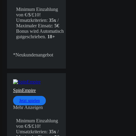
Minimum Einzahlung
von €/$/£10!
Umsatzkriterien:
35x
/
Maximaler Einsatz:
5€
Bonus wird Automatisch
gutgeschrieben.
18+
*Neukundenangebot
SpinEmpire
Jetzt spielen
Mehr Anzeigen
Minimum Einzahlung
von €/$/£10!
Umsatzkriterien:
35x
/