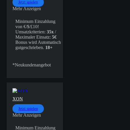
Jetzt spielen
Mehr Anzeigen
Minimum Einzahlung
von €/$/£10!
Umsatzkriterien:
35x
/
Maximaler Einsatz:
5€
Bonus wird Automatisch
gutgeschrieben.
18+
*Neukundenangebot
XON
Jetzt spielen
Mehr Anzeigen
Minimum Einzahlung