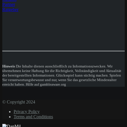
Partner
Ratgeber
Hinweis
Die Inhalte dienen ausschließlich zu Informationszwecken. Wir
übernehmen keine Haftung für die Richtigkeit, Vollständigkeit und Aktualität
der bereitgestellten Informationen. Glücksspiel kann süchtig machen. Spielen
Sie verantwortungsbewusst und nur, wenn Sie das gesetzliche Mindestalter
erreicht haben. Hilfe auf gambleaware.org
© Copyright 2024
Privacy Policy
Terms and Conditions