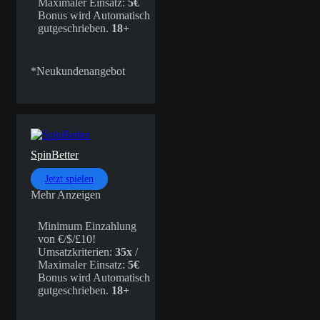
Maximaler Einsatz:
5€
Bonus wird Automatisch
gutgeschrieben.
18+
*Neukundenangebot
SpinBetter
Jetzt spielen
Mehr Anzeigen
Minimum Einzahlung
von €/$/£10!
Umsatzkriterien:
35x
/
Maximaler Einsatz:
5€
Bonus wird Automatisch
gutgeschrieben.
18+