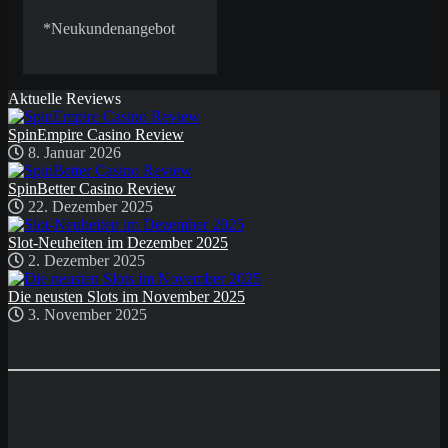
*Neukundenangebot
Aktuelle Reviews
SpinEmpire Casino Review
8. Januar 2026
SpinBetter Casino Review
22. Dezember 2025
Slot-Neuheiten im Dezember 2025
2. Dezember 2025
Die neusten Slots im November 2025
3. November 2025