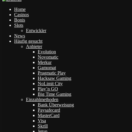
Home
Casinos
Bonis
Slots
Entwickler
News
Häufig gesucht
Anbieter
Evolution
Novomatic
Merkur
Gamomat
Pragmatic Play
Hacksaw Gaming
NoLimit City
Play’n GO
Big Time Gaming
Einzahlmethoden
Bank Überweisung
Paysafecard
MasterCard
Visa
Skrill
Jeton