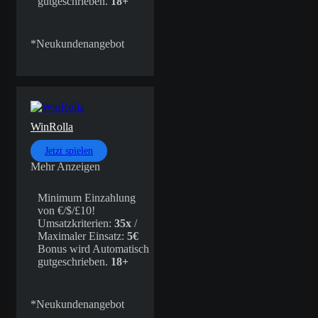
gutgeschrieben.
18+
*Neukundenangebot
WinRolla
Jetzt spielen
Mehr Anzeigen
Minimum Einzahlung
von €/$/£10!
Umsatzkriterien:
35x
/
Maximaler Einsatz:
5€
Bonus wird Automatisch
gutgeschrieben.
18+
*Neukundenangebot