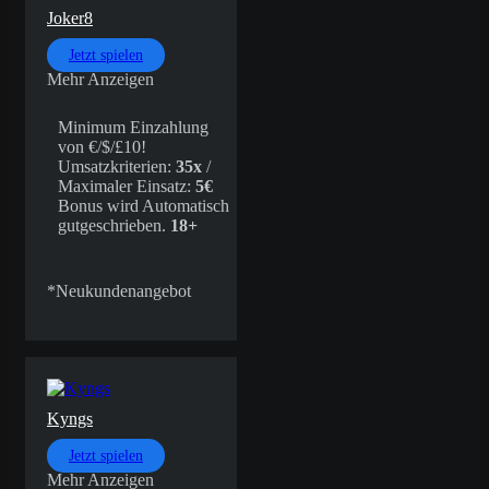
Joker8
Jetzt spielen
Mehr Anzeigen
Minimum Einzahlung
von €/$/£10!
Umsatzkriterien:
35x
/
Maximaler Einsatz:
5€
Bonus wird Automatisch
gutgeschrieben.
18+
*Neukundenangebot
Kyngs
Jetzt spielen
Mehr Anzeigen