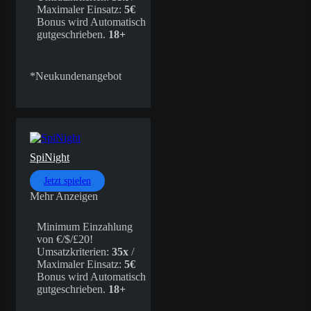
Maximaler Einsatz:
5€
Bonus wird Automatisch
gutgeschrieben.
18+
*Neukundenangebot
SpiNight
Jetzt spielen
Mehr Anzeigen
Minimum Einzahlung
von €/$/£20!
Umsatzkriterien:
35x
/
Maximaler Einsatz:
5€
Bonus wird Automatisch
gutgeschrieben.
18+