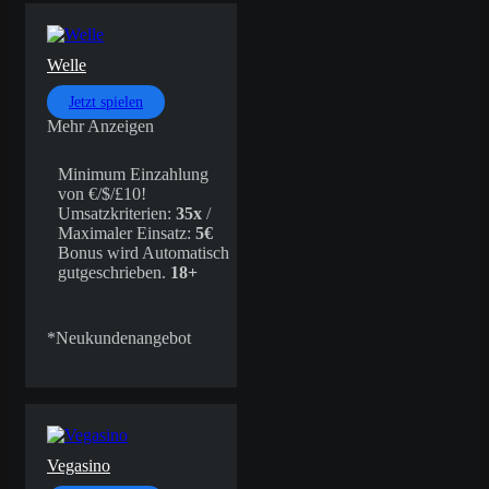
Welle
Jetzt spielen
Mehr Anzeigen
Minimum Einzahlung
von €/$/£10!
Umsatzkriterien:
35x
/
Maximaler Einsatz:
5€
Bonus wird Automatisch
gutgeschrieben.
18+
*Neukundenangebot
Vegasino