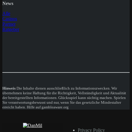
News
Alle
Casinos
Partner
Ratgeber
Hinweis
Die Inhalte dienen ausschließlich zu Informationszwecken. Wir
übernehmen keine Haftung für die Richtigkeit, Vollständigkeit und Aktualität
der bereitgestellten Informationen. Glücksspiel kann süchtig machen. Spielen
Sie verantwortungsbewusst und nur, wenn Sie das gesetzliche Mindestalter
erreicht haben. Hilfe auf gambleaware.org
© Copyright 2024
Privacy Policy