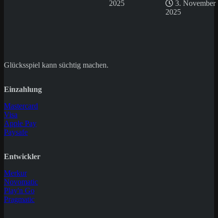
2025
3. November
2025
Glücksspiel kann süchtig machen.
Einzahlung
Mastercard
Visa
Apple Pay
Paysafe
Entwickler
Merkur
Novomatic
Play'n Go
Pragmatic