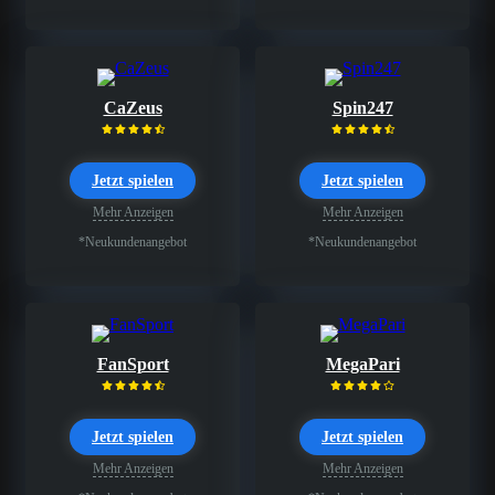
CaZeus
Spin247
Jetzt spielen
Jetzt spielen
Mehr Anzeigen
Mehr Anzeigen
*Neukundenangebot
*Neukundenangebot
FanSport
MegaPari
Jetzt spielen
Jetzt spielen
Mehr Anzeigen
Mehr Anzeigen