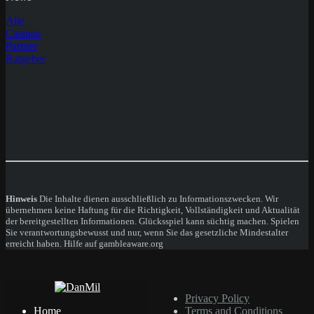
Alle
Casinos
Partner
Ratgeber
Hinweis
Die Inhalte dienen ausschließlich zu Informationszwecken. Wir
übernehmen keine Haftung für die Richtigkeit, Vollständigkeit und Aktualität
der bereitgestellten Informationen. Glücksspiel kann süchtig machen. Spielen
Sie verantwortungsbewusst und nur, wenn Sie das gesetzliche Mindestalter
erreicht haben. Hilfe auf gambleaware.org
© Copyright 2024
Privacy Policy
Home
Terms and Conditions