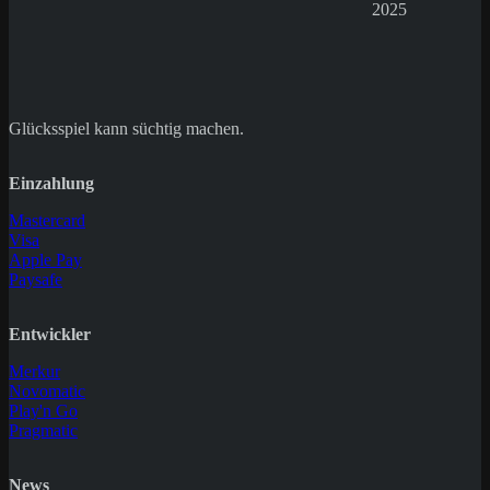
2025
Glücksspiel kann süchtig machen.
Einzahlung
Mastercard
Visa
Apple Pay
Paysafe
Entwickler
Merkur
Novomatic
Play'n Go
Pragmatic
News