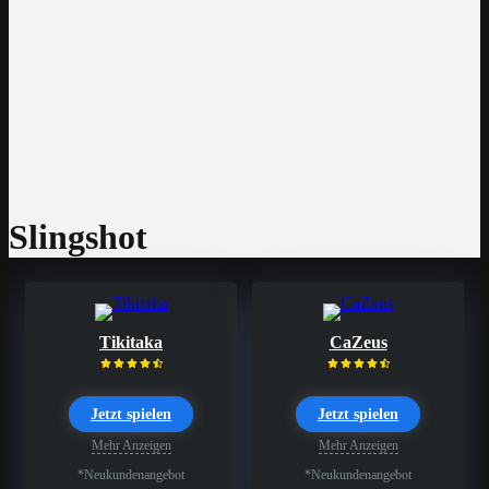
Jeton
CashtoCode
MiFinity
MuchBetter
Auszahlmethoden
Bank Überweisung
MasterCard
Visa
Skrill
Bitcoin
Slingshot
Tikitaka
CaZeus
Jetzt spielen
Jetzt spielen
Mehr Anzeigen
Mehr Anzeigen
*Neukundenangebot
*Neukundenangebot