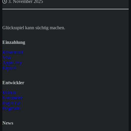
3. November 2025
Glücksspiel kann süchtig machen.
Einzahlung
Mastercard
Visa
Apple Pay
Paysafe
Entwickler
Merkur
Novomatic
Play'n Go
Pragmatic
News