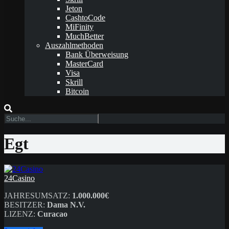
Jeton
CashtoCode
MiFinity
MuchBetter
Auszahlmethoden
Bank Überweisung
MasterCard
Visa
Skrill
Bitcoin
Egt
24Casino
JAHRESUMSATZ:
1.000.000€
BESITZER:
Dama N.V.
LIZENZ:
Curacao