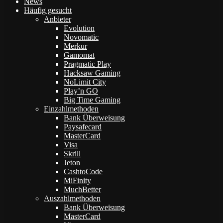
News
Häufig gesucht
Anbieter
Evolution
Novomatic
Merkur
Gamomat
Pragmatic Play
Hacksaw Gaming
NoLimit City
Play’n GO
Big Time Gaming
Einzahlmethoden
Bank Überweisung
Paysafecard
MasterCard
Visa
Skrill
Jeton
CashtoCode
MiFinity
MuchBetter
Auszahlmethoden
Bank Überweisung
MasterCard