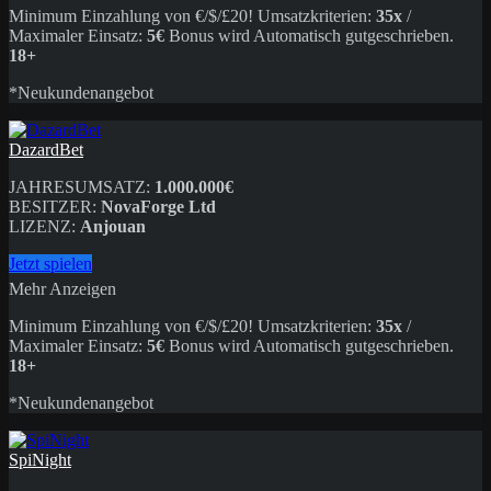
Minimum Einzahlung von €/$/£20! Umsatzkriterien:
35x
/
Maximaler Einsatz:
5€
Bonus wird Automatisch gutgeschrieben.
18+
*Neukundenangebot
DazardBet
JAHRESUMSATZ:
1.000.000€
BESITZER:
NovaForge Ltd
LIZENZ:
Anjouan
Jetzt spielen
Mehr Anzeigen
Minimum Einzahlung von €/$/£20! Umsatzkriterien:
35x
/
Maximaler Einsatz:
5€
Bonus wird Automatisch gutgeschrieben.
18+
*Neukundenangebot
SpiNight