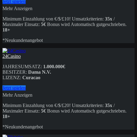
Jetzt spielen
Mehr Anzeigen
Minimum Einzahlung von €/$/£10! Umsatzkriterien:
35x
/
Maximaler Einsatz:
5€
Bonus wird Automatisch gutgeschrieben.
18+
*Neukundenangebot
24Casino
JAHRESUMSATZ:
1.000.000€
BESITZER:
Dama N.V.
LIZENZ:
Curacao
Jetzt spielen
Mehr Anzeigen
Minimum Einzahlung von €/$/£20! Umsatzkriterien:
35x
/
Maximaler Einsatz:
5€
Bonus wird Automatisch gutgeschrieben.
18+
*Neukundenangebot