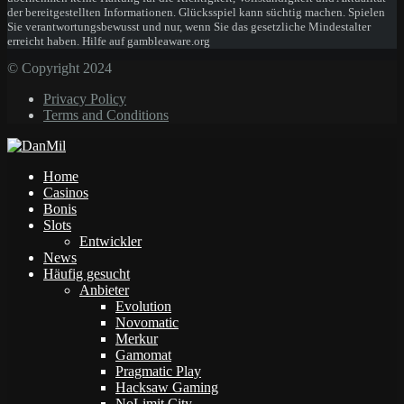
der bereitgestellten Informationen. Glücksspiel kann süchtig machen. Spielen
Sie verantwortungsbewusst und nur, wenn Sie das gesetzliche Mindestalter
erreicht haben. Hilfe auf gambleaware.org
© Copyright 2024
Privacy Policy
Terms and Conditions
Home
Casinos
Bonis
Slots
Entwickler
News
Häufig gesucht
Anbieter
Evolution
Novomatic
Merkur
Gamomat
Pragmatic Play
Hacksaw Gaming
NoLimit City