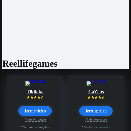
Jeton
CashtoCode
MiFinity
MuchBetter
Auszahlmethoden
Bank Überweisung
MasterCard
Visa
Skrill
Bitcoin
Reellifegames
Tikitaka
CaZeus
Jetzt spielen
Jetzt spielen
Mehr Anzeigen
Mehr Anzeigen
*Neukundenangebot
*Neukundenangebot