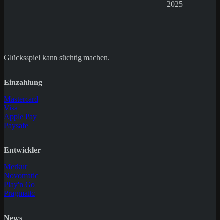
2025
Glücksspiel kann süchtig machen.
Einzahlung
Mastercard
Visa
Apple Pay
Paysafe
Entwickler
Merkur
Novomatic
Play'n Go
Pragmatic
News