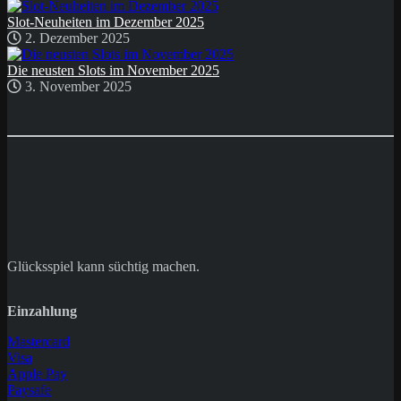
Slot-Neuheiten im Dezember 2025
2. Dezember 2025
Die neusten Slots im November 2025
3. November 2025
Glücksspiel kann süchtig machen.
Einzahlung
Mastercard
Visa
Apple Pay
Paysafe