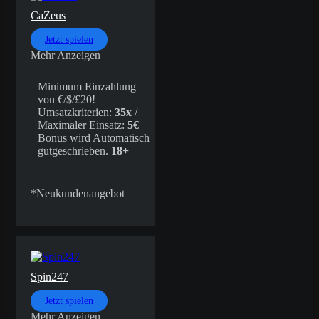
CaZeus
Jetzt spielen
Mehr Anzeigen
Minimum Einzahlung
von €/$/£20!
Umsatzkriterien:
35x
/
Maximaler Einsatz:
5€
Bonus wird Automatisch
gutgeschrieben.
18+
*Neukundenangebot
Spin247
Jetzt spielen
Mehr Anzeigen