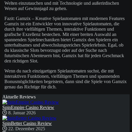
Welten einzutauchen und mit Technologie und außerirdischen
Wesen auf Gewinnjagd zu gehen.
Fazit: Gamzix – Kreative Spielautomaten mit modernen Features
Gamzix ist ein Entwickler von innovative Spielautomaten, die
durch ihre vielfältigen Themen, interaktive Funktionen und
grafische Exzellenz bestechen. Mit einer breiten Auswahl an
spannenden Spielmechaniken bietet Gamzix den Spielern ein
unterhaltsames und abwechslungsreiches Spielerlebnis. Egal, ob
du klassische Slots bevorzugst oder auf der Suche nach
futuristischen Abenteuern bist, Gamzix hat für jeden Geschmack
den richtigen Slot.
Wenn du nach einzigartigen Spielautomaten suchst, die mit
interaktiven Funktionen, vielfältigen Themen und spannenden
Bonusmöglichkeiten begeistern, dann sind die Spiele von Gamzix
genau das Richtige für dich.
Aktuelle Reviews
SpinEmpire Casino Review
8. Januar 2026
SpinBetter Casino Review
22. Dezember 2025