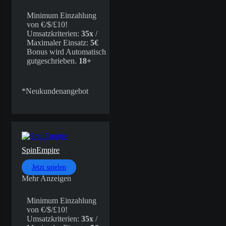
Minimum Einzahlung
von €/$/£10!
Umsatzkriterien:
35x
/
Maximaler Einsatz:
5€
Bonus wird Automatisch
gutgeschrieben.
18+
*Neukundenangebot
SpinEmpire
Jetzt spielen
Mehr Anzeigen
Minimum Einzahlung
von €/$/£10!
Umsatzkriterien:
35x
/