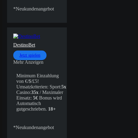
*Neukundenangebot
DestinoBet
Jetzt spielen
Mehr Anzeigen
Minimum Einzahlung
von €/$/£5!
Umsatzkriterien: Sport:
5x
Casino:
35x
/ Maximaler
Einsatz:
5€
Bonus wird
Automatisch
gutgeschrieben.
18+
*Neukundenangebot