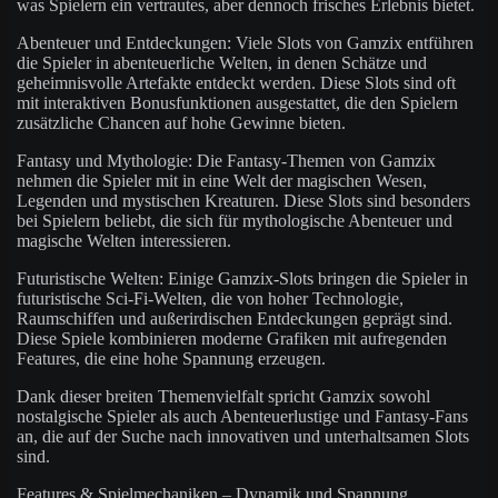
was Spielern ein vertrautes, aber dennoch frisches Erlebnis bietet.
Abenteuer und Entdeckungen: Viele Slots von Gamzix entführen
die Spieler in abenteuerliche Welten, in denen Schätze und
geheimnisvolle Artefakte entdeckt werden. Diese Slots sind oft
mit interaktiven Bonusfunktionen ausgestattet, die den Spielern
zusätzliche Chancen auf hohe Gewinne bieten.
Fantasy und Mythologie: Die Fantasy-Themen von Gamzix
nehmen die Spieler mit in eine Welt der magischen Wesen,
Legenden und mystischen Kreaturen. Diese Slots sind besonders
bei Spielern beliebt, die sich für mythologische Abenteuer und
magische Welten interessieren.
Futuristische Welten: Einige Gamzix-Slots bringen die Spieler in
futuristische Sci-Fi-Welten, die von hoher Technologie,
Raumschiffen und außerirdischen Entdeckungen geprägt sind.
Diese Spiele kombinieren moderne Grafiken mit aufregenden
Features, die eine hohe Spannung erzeugen.
Dank dieser breiten Themenvielfalt spricht Gamzix sowohl
nostalgische Spieler als auch Abenteuerlustige und Fantasy-Fans
an, die auf der Suche nach innovativen und unterhaltsamen Slots
sind.
Features & Spielmechaniken – Dynamik und Spannung