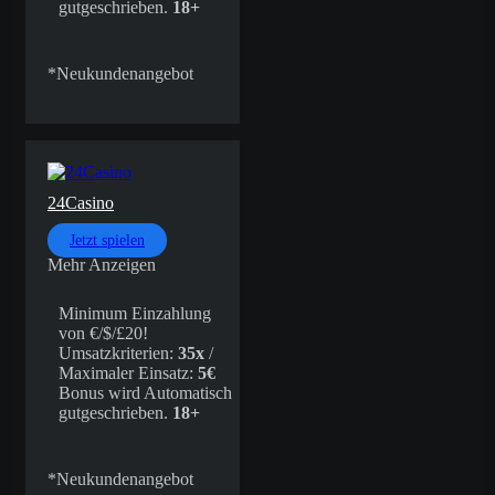
gutgeschrieben.
18+
*Neukundenangebot
24Casino
Jetzt spielen
Mehr Anzeigen
Minimum Einzahlung
von €/$/£20!
Umsatzkriterien:
35x
/
Maximaler Einsatz:
5€
Bonus wird Automatisch
gutgeschrieben.
18+
*Neukundenangebot