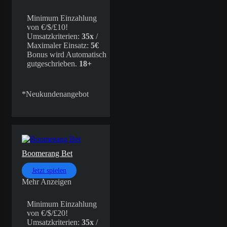
Minimum Einzahlung
von €/$/£10!
Umsatzkriterien:
35x
/
Maximaler Einsatz:
5€
Bonus wird Automatisch
gutgeschrieben.
18+
*Neukundenangebot
Boomerang Bet
Jetzt spielen
Mehr Anzeigen
Minimum Einzahlung
von €/$/£20!
Umsatzkriterien:
35x
/