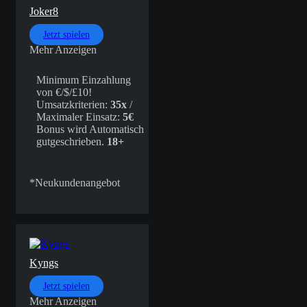
Joker8
Jetzt spielen
Mehr Anzeigen
Minimum Einzahlung
von €/$/£10!
Umsatzkriterien:
35x
/
Maximaler Einsatz:
5€
Bonus wird Automatisch
gutgeschrieben.
18+
*Neukundenangebot
Kyngs
Jetzt spielen
Mehr Anzeigen