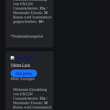
von €/$/£20!
Umsatzkriterien:
35x
/
Maximaler Einsatz:
5€
Bonus wird Automatisch
gutgeschrieben.
18+
*Neukundenangebot
Viking Luck
Jetzt spielen
Mehr Anzeigen
Minimum Einzahlung
von €/$/£20!
Umsatzkriterien:
35x
/
Maximaler Einsatz:
5€
Bonus wird Automatisch