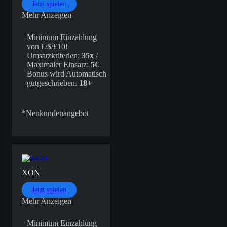
Jetzt spielen
Mehr Anzeigen
Minimum Einzahlung
von €/$/£10!
Umsatzkriterien:
35x
/
Maximaler Einsatz:
5€
Bonus wird Automatisch
gutgeschrieben.
18+
*Neukundenangebot
XON
Jetzt spielen
Mehr Anzeigen
Minimum Einzahlung