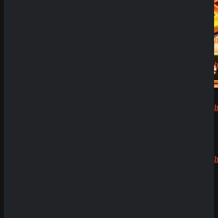
Alex
zu
Dazard
rami
zu
CryptoRus
Jens
zu
CryptoRush
200% bis
zu 2.500€
Demo Spiel
Silizi
zu
CryptoRush
200% bis
zu 2.500€
Robert99
zu
CryptoRush
200% bis
zu 2.500€
News
SpinEmpire Casino
Review