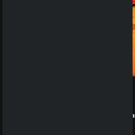
SpinBetter
Casino
Review
Slot-
Neuheiten
im
Dezember
2025
Die
neusten
Slots im
November
2025
Die
neusten
Demo Spiel
Slots im
Oktober
Le Bruno
2025
Hacksaw Gaming
Neueste
Kommenta
Alex
zu
Dazard