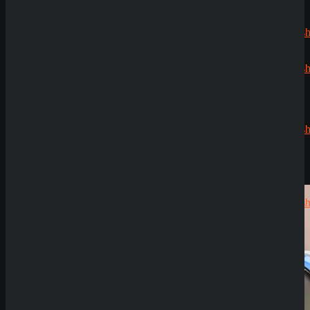
rami
zu
CryptoRus
Jens
zu
CryptoRush
200% bis
zu 2.500€
Silizi
zu
CryptoRush
Demo Spiel
200% bis
zu 2.500€
Rage of Egypt
Robert99
Hacksaw Gaming
zu
CryptoRush
200% bis
zu 2.500€
News
SpinEmpire Casino
Review
8. Januar 2026
SpinBetter Casino