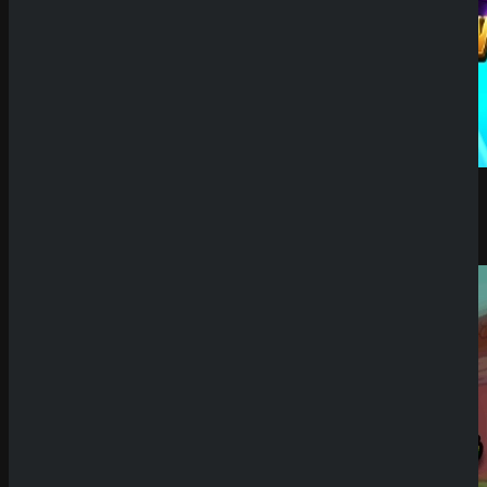
Demo Spiel
Supernova Galaxy Orbs
Hacksaw Gaming