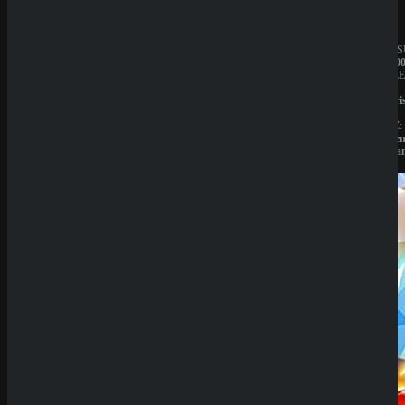
JAHRESUMSATZ:
JAHRES
1.000.000€
1.000.00
BESITZER:
BESITZE
Liernin
Liernin
Enterprises
Enterpri
LTD
LTD
LIZENZ:
LIZENZ:
Komoren
Komore
(Anjouan)
(Anjoua
Neueste
Beiträge
SpinEmpir
e Casino
Review
SpinBetter
Casino
Review