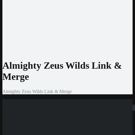
Jeton
CashtoCode
MiFinity
MuchBetter
Auszahlmethoden
Bank Überweisung
MasterCard
Visa
Skrill
Bitcoin
Almighty Zeus Wilds Link &
Merge
Almighty Zeus Wilds Link & Merge
Suchen
Neue Casinos