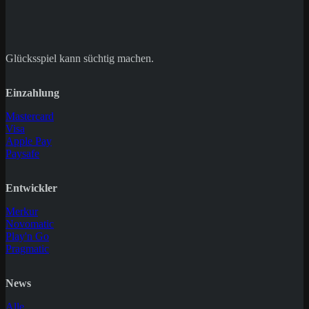
Glücksspiel kann süchtig machen.
Einzahlung
Mastercard
Visa
Apple Pay
Paysafe
Entwickler
Merkur
Novomatic
Play'n Go
Pragmatic
News
Alle