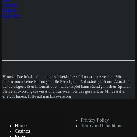
Casinos
Partner
Ratgeber
Hinweis
Die Inhalte dienen ausschließlich zu Informationszwecken. Wir
übernehmen keine Haftung für die Richtigkeit, Vollständigkeit und Aktualität
der bereitgestellten Informationen. Glücksspiel kann süchtig machen. Spielen
Sie verantwortungsbewusst und nur, wenn Sie das gesetzliche Mindestalter
erreicht haben. Hilfe auf gambleaware.org
© Copyright 2024
Privacy Policy
Home
Terms and Conditions
Casinos
Bonis