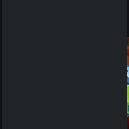
Demo Spiel