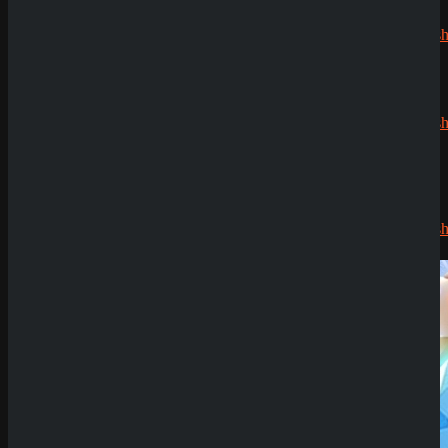
Jens
zu
Echtgeldmodus
CryptoRush
Demoversion
200% bis
zu 2.500€
Having issues with
Tiki Baka Boom Boom
?
Silizi
zu
CryptoRush
200% bis
zu 2.500€
Robert99
Submit
zu
Sicher dir einen 100% Bonus bis 500€ und spiele
CryptoRush
Tiki Baka Boom Boom
200% bis
Try Our Featured Games
zu 2.500€
News
SpinEmpire Casino
Review
8. Januar 2026
SpinBetter Casino
Review
22. Dezember