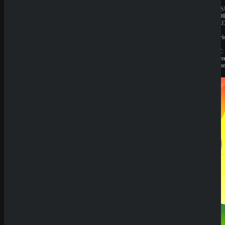
JAHRESUMSATZ:
JAHRES
1.000.000€
1.000.00
BESITZER:
BESITZE
Liernin
Liernin
Enterprises
Enterpri
LTD
LTD
LIZENZ:
LIZENZ:
Komoren
Komore
(Anjouan)
(Anjoua
Neueste
Beiträge
SpinEmpir
e Casino
Review
SpinBetter
Casino
Review
Slot-
Neuheiten