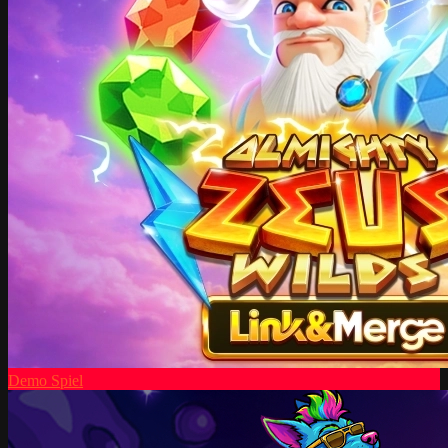
Demo Spiel