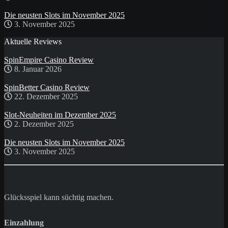
Die neusten Slots im November 2025
3. November 2025
Aktuelle Reviews
SpinEmpire Casino Review
8. Januar 2026
SpinBetter Casino Review
22. Dezember 2025
Slot-Neuheiten im Dezember 2025
2. Dezember 2025
Die neusten Slots im November 2025
3. November 2025
Glücksspiel kann süchtig machen.
Einzahlung