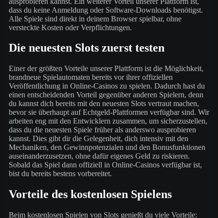
ausprobieren kannst. Ein weiterer Vorteil unserer Plattform ist,
dass du keine Anmeldung oder Software-Downloads benötigst.
Alle Spiele sind direkt in deinem Browser spielbar, ohne
versteckte Kosten oder Verpflichtungen.
Die neuesten Slots zuerst testen
Einer der größten Vorteile unserer Plattform ist die Möglichkeit,
brandneue Spielautomaten bereits vor ihrer offiziellen
Veröffentlichung in Online-Casinos zu spielen. Dadurch hast du
einen entscheidenden Vorteil gegenüber anderen Spielern, denn
du kannst dich bereits mit den neuesten Slots vertraut machen,
bevor sie überhaupt auf Echtgeld-Plattformen verfügbar sind. Wir
arbeiten eng mit den Entwicklern zusammen, um sicherzustellen,
dass du die neuesten Spiele früher als anderswo ausprobieren
kannst. Dies gibt dir die Gelegenheit, dich intensiv mit den
Mechaniken, den Gewinnpotenzialen und den Bonusfunktionen
auseinanderzusetzen, ohne dafür eigenes Geld zu riskieren.
Sobald das Spiel dann offiziell in Online-Casinos verfügbar ist,
bist du bereits bestens vorbereitet.
Vorteile des kostenlosen Spielens
Beim kostenlosen Spielen von Slots genießt du viele Vorteile: