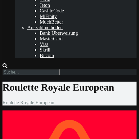
Jeton
CashtoCode
MiFinity
MuchBetter
Auszahlmethoden
Bank Überweisung
MasterCard
Visa
Skrill
Bitcoin
Roulette Royale European
Roulette Royale European