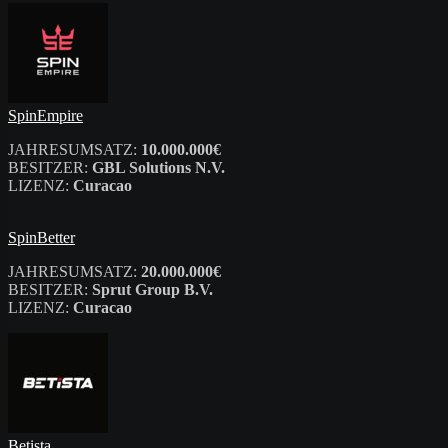
SpinEmpire
JAHRESUMSATZ:
10.000.000€
BESITZER:
GBL Solutions N.V.
LIZENZ:
Curacao
SpinBetter
JAHRESUMSATZ:
20.000.000€
BESITZER:
Sprut Group B.V.
LIZENZ:
Curacao
Betista