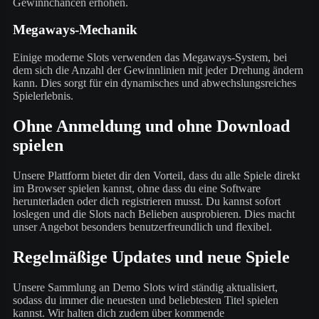
Gewinnchancen erhöhen.
Megaways-Mechanik
Einige moderne Slots verwenden das Megaways-System, bei
dem sich die Anzahl der Gewinnlinien mit jeder Drehung ändern
kann. Dies sorgt für ein dynamisches und abwechslungsreiches
Spielerlebnis.
Ohne Anmeldung und ohne Download
spielen
Unsere Plattform bietet dir den Vorteil, dass du alle Spiele direkt
im Browser spielen kannst, ohne dass du eine Software
herunterladen oder dich registrieren musst. Du kannst sofort
loslegen und die Slots nach Belieben ausprobieren. Dies macht
unser Angebot besonders benutzerfreundlich und flexibel.
Regelmäßige Updates und neue Spiele
Unsere Sammlung an Demo Slots wird ständig aktualisiert,
sodass du immer die neuesten und beliebtesten Titel spielen
kannst. Wir halten dich zudem über kommende