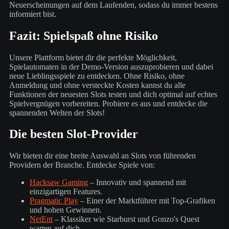
Neuerscheinungen auf dem Laufenden, sodass du immer bestens
informiert bist.
Fazit: Spielspaß ohne Risiko
Unsere Plattform bietet dir die perfekte Möglichkeit,
Spielautomaten in der Demo-Version auszuprobieren und dabei
neue Lieblingsspiele zu entdecken. Ohne Risiko, ohne
Anmeldung und ohne versteckte Kosten kannst du alle
Funktionen der neuesten Slots testen und dich optimal auf echtes
Spielvergnügen vorbereiten. Probiere es aus und entdecke die
spannenden Welten der Slots!
Die besten Slot-Provider
Wir bieten dir eine breite Auswahl an Slots von führenden
Providern der Branche. Entdecke Spiele von:
Hacksaw Gaming
– Innovativ und spannend mit
einzigartigen Features.
Pragmatic Play
– Einer der Marktführer mit Top-Grafiken
und hohen Gewinnen.
NetEnt
– Klassiker wie Starburst und Gonzo's Quest
warten auf dich.