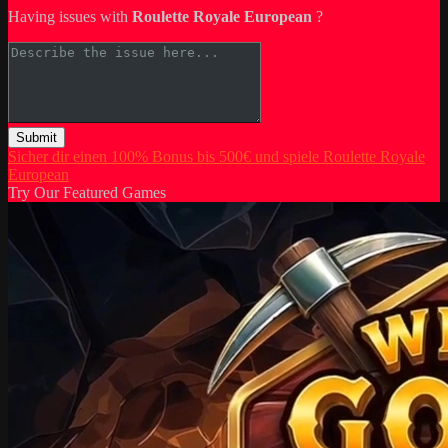
Having issues with
Roulette Royale European
?
Submit
Sicher dir einen 100% Bonus bis 500€ und spiele Roulette Royale
European
Try Our Featured Games