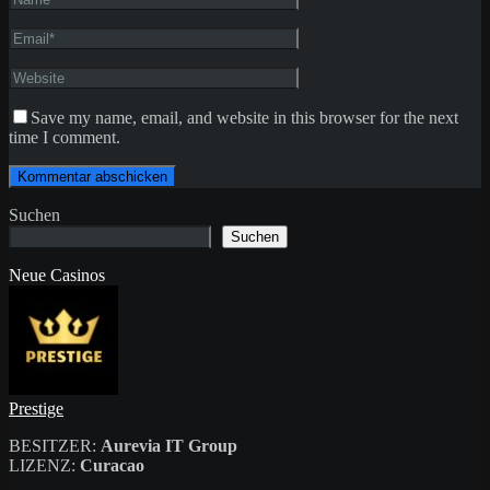
Save my name, email, and website in this browser for the next
time I comment.
Suchen
Suchen
Neue Casinos
Prestige
BESITZER:
Aurevia IT Group
LIZENZ:
Curacao