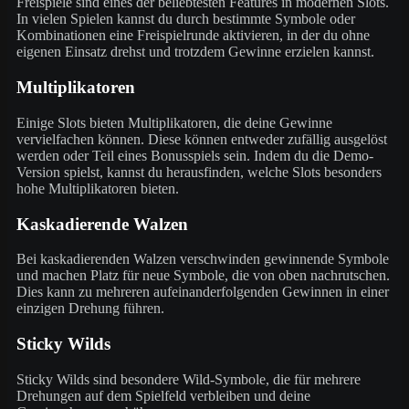
Freispiele sind eines der beliebtesten Features in modernen Slots.
In vielen Spielen kannst du durch bestimmte Symbole oder
Kombinationen eine Freispielrunde aktivieren, in der du ohne
eigenen Einsatz drehst und trotzdem Gewinne erzielen kannst.
Multiplikatoren
Einige Slots bieten Multiplikatoren, die deine Gewinne
vervielfachen können. Diese können entweder zufällig ausgelöst
werden oder Teil eines Bonusspiels sein. Indem du die Demo-
Version spielst, kannst du herausfinden, welche Slots besonders
hohe Multiplikatoren bieten.
Kaskadierende Walzen
Bei kaskadierenden Walzen verschwinden gewinnende Symbole
und machen Platz für neue Symbole, die von oben nachrutschen.
Dies kann zu mehreren aufeinanderfolgenden Gewinnen in einer
einzigen Drehung führen.
Sticky Wilds
Sticky Wilds sind besondere Wild-Symbole, die für mehrere
Drehungen auf dem Spielfeld verbleiben und deine