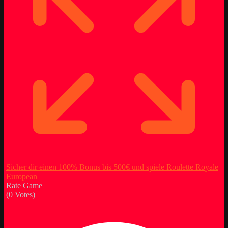
Sicher dir einen 100% Bonus bis 500€ und spiele Roulette Royale
European
Rate Game
(
0
Votes)