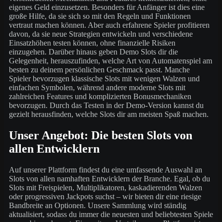
eigenes Geld einzusetzen. Besonders für Anfänger ist dies eine
große Hilfe, da sie sich so mit den Regeln und Funktionen
vertraut machen können. Aber auch erfahrene Spieler profitieren
davon, da sie neue Strategien entwickeln und verschiedene
Einsatzhöhen testen können, ohne finanzielle Risiken
einzugehen. Darüber hinaus geben Demo Slots dir die
Gelegenheit, herauszufinden, welche Art von Automatenspiel am
besten zu deinem persönlichen Geschmack passt. Manche
Spieler bevorzugen klassische Slots mit wenigen Walzen und
einfachen Symbolen, während andere moderne Slots mit
zahlreichen Features und komplizierten Bonusmechaniken
bevorzugen. Durch das Testen in der Demo-Version kannst du
gezielt herausfinden, welche Slots dir am meisten Spaß machen.
Unser Angebot: Die besten Slots von
allen Entwicklern
Auf unserer Plattform findest du eine umfassende Auswahl an
Slots von allen namhaften Entwicklern der Branche. Egal, ob du
Slots mit Freispielen, Multiplikatoren, kaskadierenden Walzen
oder progressiven Jackpots suchst – wir bieten dir eine riesige
Bandbreite an Optionen. Unsere Sammlung wird ständig
aktualisiert, sodass du immer die neuesten und beliebtesten Spiele