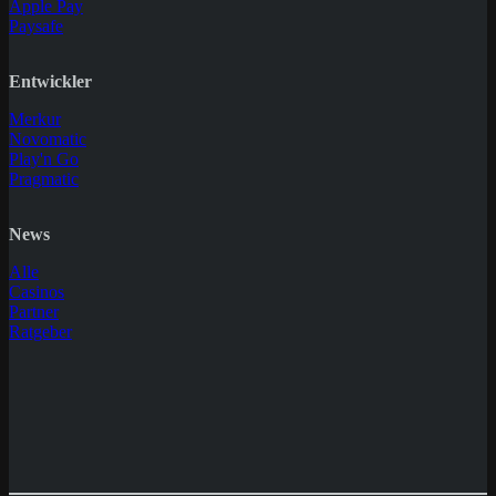
Apple Pay
Paysafe
Entwickler
Merkur
Novomatic
Play'n Go
Pragmatic
News
Alle
Casinos
Partner
Ratgeber