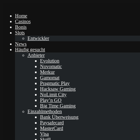
Home
Casinos
Bonis
Slots
Entwickler
News
Häufig gesucht
Anbieter
Evolution
Novomatic
Merkur
Gamomat
Pragmatic Play
Hacksaw Gaming
NoLimit City
Play’n GO
Big Time Gaming
Einzahlmethoden
Bank Überweisung
Paysafecard
MasterCard
Visa
Skrill