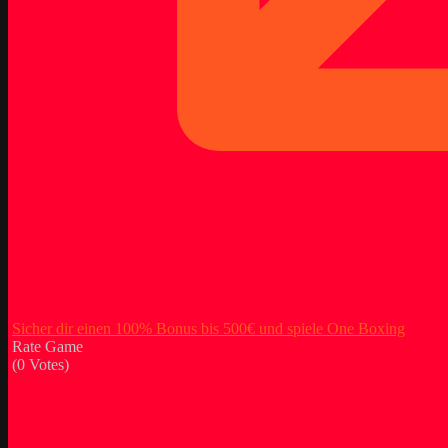
Sicher dir einen 100% Bonus bis 500€ und spiele One Boxing
Rate Game
(
0
Votes)