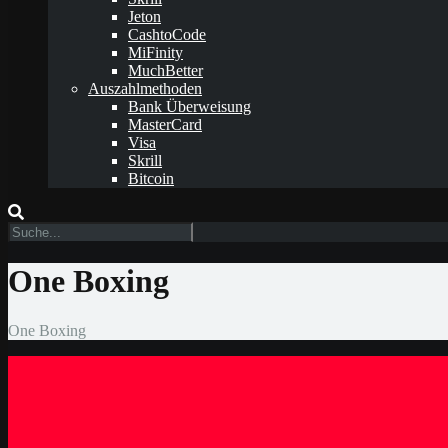
Jeton
CashtoCode
MiFinity
MuchBetter
Auszahlmethoden
Bank Überweisung
MasterCard
Visa
Skrill
Bitcoin
One Boxing
One Boxing