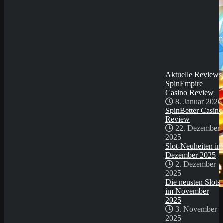
2025
Slot-Neuheiten im
Dezember 2025
2. Dezember 202
Die neusten Slots im
November 2025
3. November
2025
Aktuelle Reviews
SpinEmpire
Casino Review
8. Januar 2026
SpinBetter Casino
Review
22. Dezember
2025
Slot-Neuheiten im
Dezember 2025
2. Dezember
2025
Die neusten Slots
im November
Demo Spiel
2025
3. November
2025