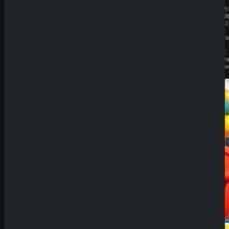
JAHRESUMSATZ:
JAHRES
1.000.000€
1.000.00
BESITZER:
BESITZE
Liernin
Liernin
Enterprises
Enterpri
LTD
LTD
LIZENZ:
LIZENZ:
Komoren
Komore
(Anjouan)
(Anjoua
Neueste
Beiträge
SpinEmpir
e Casino
Review
SpinBetter
Casino
Review
Slot-
Neuheiten