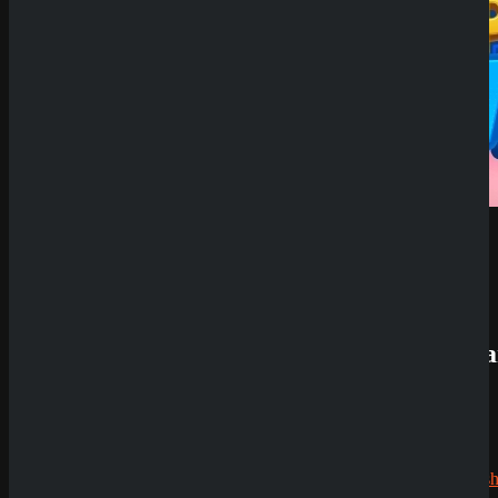
im
Dezember
2025
Die
neusten
Slots im
November
2025
Die
neusten
Slots im
Oktober
2025
Neueste
Kommenta
Alex
zu
Dazard
rami
zu
CryptoRus