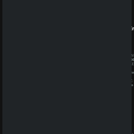
Prestige
SpinE
BESITZER:
JAHRES
Aurevia
10.000.0
IT
BESITZE
Group
GBL
LIZENZ:
Solution
Curacao
N.V.
LIZENZ:
Curacao