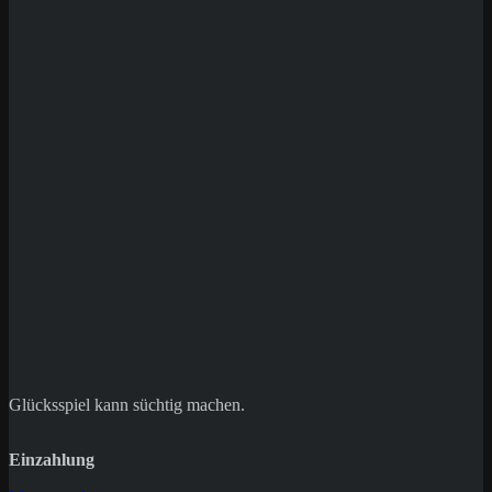
Save my name, email, and website in this
browser for the next time I comment.
Glücksspiel kann süchtig machen.
Einzahlung