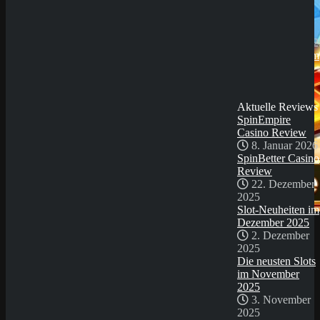
2025
Slot-Neuheiten im
Dezember 2025
2. Dezember 202
Die neusten Slots im
November 2025
3. November
2025
Aktuelle Reviews
SpinEmpire
Casino Review
8. Januar 2026
SpinBetter Casino
Review
22. Dezember
2025
Slot-Neuheiten im
Demo Spiel
Dezember 2025
2. Dezember
2025
Die neusten Slots
im November
2025
3. November
2025