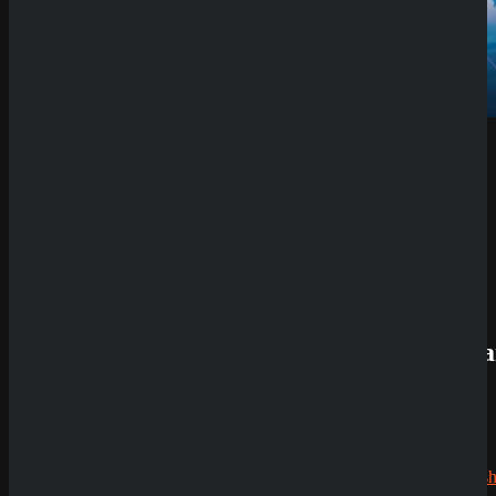
im
Dezember
2025
Die
neusten
Slots im
November
2025
Die
neusten
Slots im
Oktober
2025
Neueste
Kommenta
Alex
zu
Dazard
rami
zu
CryptoRus