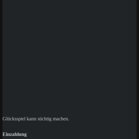
Save my name, email, and website in this
browser for the next time I comment.
Glücksspiel kann süchtig machen.
Einzahlung