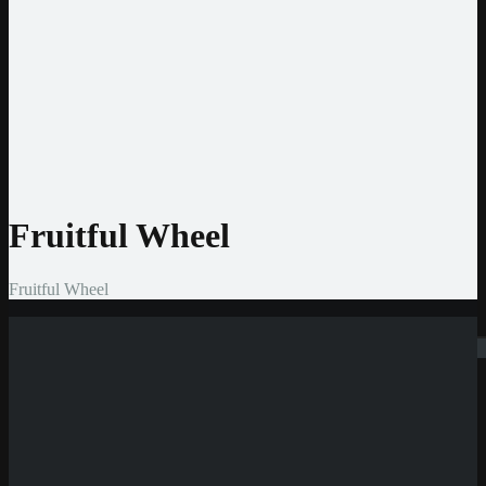
Jeton
CashtoCode
MiFinity
MuchBetter
Auszahlmethoden
Bank Überweisung
MasterCard
Visa
Skrill
Bitcoin
Fruitful Wheel
Fruitful Wheel
Suchen
Neue Casinos