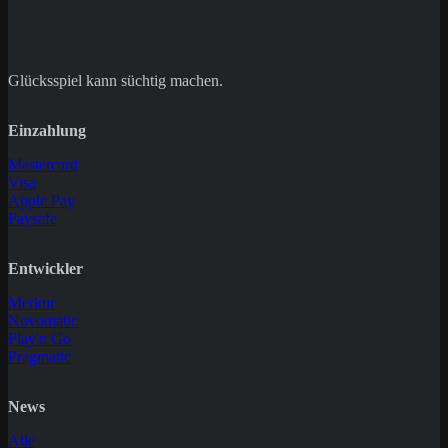
Glücksspiel kann süchtig machen.
Einzahlung
Mastercard
Visa
Apple Pay
Paysafe
Entwickler
Merkur
Novomatic
Play'n Go
Pragmatic
News
Alle