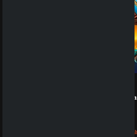
im
Dezember
2025
Die
neusten
Slots im
November
2025
Die
neusten
Slots im
Oktober
2025
Neueste
Kommenta
Alex
zu
Dazard
rami
zu
CryptoRus