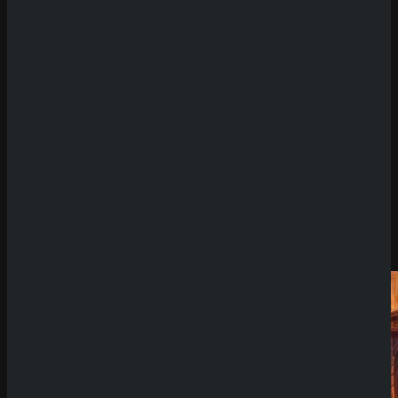
Demo Spiel