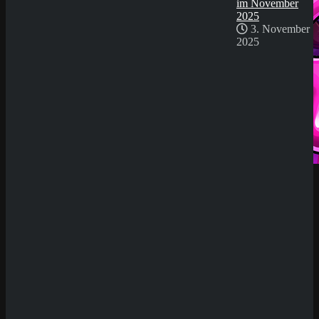
im November
2025
3. November
2025
Demo Spiel
Willkommen auf unserer Plattform für Demo
Slots! Hier hast du die einzigartige Möglichkeit,
eine riesige Auswahl an Spielautomaten
kostenlos und ohne Risiko zu testen. Unsere
Seite bietet dir den Vorteil, die neuesten Slots
oft bis zu zwei Wochen vor ihrer offiziellen
Veröffentlichung in Online-Casinos
ausprobieren zu können. Das bedeutet, dass du