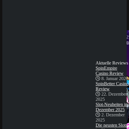
8. Januar 2026
SpinBetter Casino
Review
22. Dezember
2025
Slot-Neuheiten im
Demo Spiel
Dezember 2025
2. Dezember 202
Die neusten Slots im
November 2025
3. November
2025
Aktuelle Reviews
SpinEmpire
Casino Review
8. Januar 2026
SpinBetter Casino
Review
22. Dezember
2025
Slot-Neuheiten im
Dezember 2025
2. Dezember
2025
Die neusten Slots