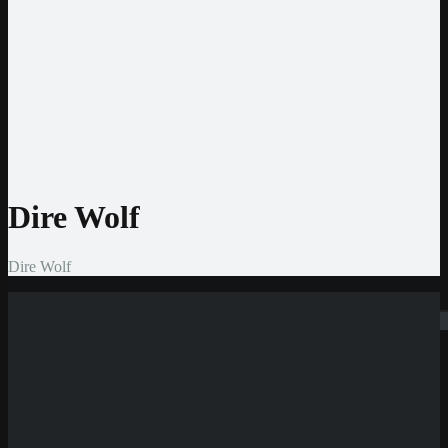
Jeton
CashtoCode
MiFinity
MuchBetter
Auszahlmethoden
Bank Überweisung
MasterCard
Visa
Skrill
Bitcoin
Dire Wolf
Dire Wolf
Suchen
Neue Casinos