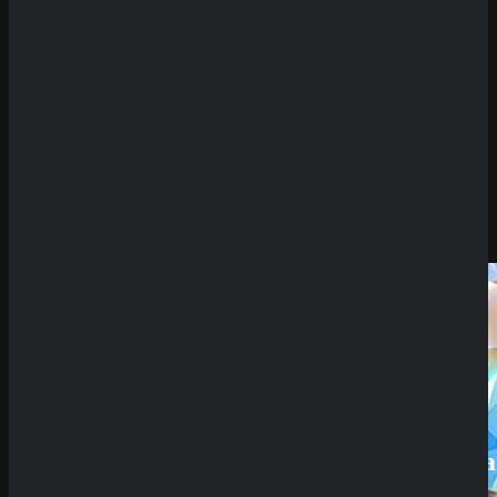
Echtgeldmodus
Review
Demoversion
SpinBetter
Having issues with
Dire Wolf
?
Casino
Review
Slot-
Neuheiten
im
Dezember
2025
Submit
Die
Sicher dir einen 100% Bonus bis 500€ und spiele
neusten
Dire Wolf
Slots im
Try Our Featured Games
November
2025
Die
neusten
Slots im
Oktober
2025
Neueste
Kommenta