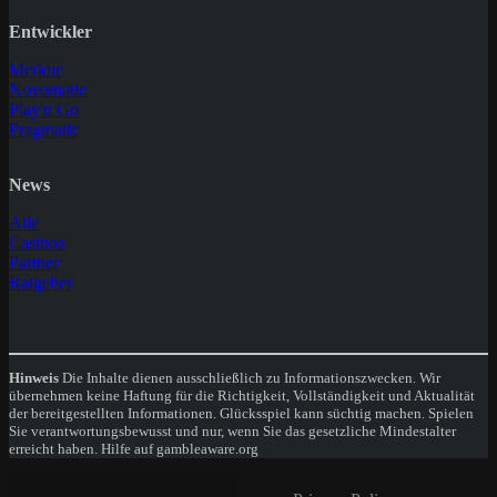
Entwickler
Merkur
Novomatic
Play'n Go
Pragmatic
News
Alle
Casinos
Partner
Ratgeber
Hinweis
Die Inhalte dienen ausschließlich zu Informationszwecken. Wir
übernehmen keine Haftung für die Richtigkeit, Vollständigkeit und Aktualität
der bereitgestellten Informationen. Glücksspiel kann süchtig machen. Spielen
Sie verantwortungsbewusst und nur, wenn Sie das gesetzliche Mindestalter
erreicht haben. Hilfe auf gambleaware.org
© Copyright 2024