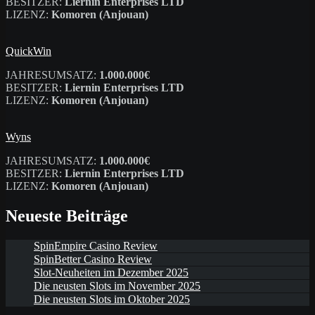
BESITZER:
Liernin Enterprises LTD
LIZENZ:
Komoren (Anjouan)
QuickWin
JAHRESUMSATZ:
1.000.000€
BESITZER:
Liernin Enterprises LTD
LIZENZ:
Komoren (Anjouan)
Wyns
JAHRESUMSATZ:
1.000.000€
BESITZER:
Liernin Enterprises LTD
LIZENZ:
Komoren (Anjouan)
Neueste Beiträge
SpinEmpire Casino Review
SpinBetter Casino Review
Slot-Neuheiten im Dezember 2025
Die neusten Slots im November 2025
Die neusten Slots im Oktober 2025