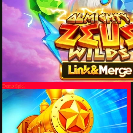
Demo Spiel