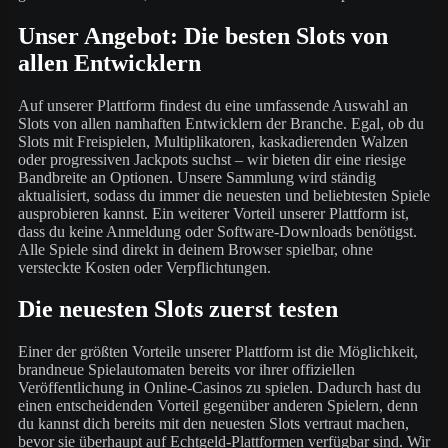
Unser Angebot: Die besten Slots von
allen Entwicklern
Auf unserer Plattform findest du eine umfassende Auswahl an
Slots von allen namhaften Entwicklern der Branche. Egal, ob du
Slots mit Freispielen, Multiplikatoren, kaskadierenden Walzen
oder progressiven Jackpots suchst – wir bieten dir eine riesige
Bandbreite an Optionen. Unsere Sammlung wird ständig
aktualisiert, sodass du immer die neuesten und beliebtesten Spiele
ausprobieren kannst. Ein weiterer Vorteil unserer Plattform ist,
dass du keine Anmeldung oder Software-Downloads benötigst.
Alle Spiele sind direkt in deinem Browser spielbar, ohne
versteckte Kosten oder Verpflichtungen.
Die neuesten Slots zuerst testen
Einer der größten Vorteile unserer Plattform ist die Möglichkeit,
brandneue Spielautomaten bereits vor ihrer offiziellen
Veröffentlichung in Online-Casinos zu spielen. Dadurch hast du
einen entscheidenden Vorteil gegenüber anderen Spielern, denn
du kannst dich bereits mit den neuesten Slots vertraut machen,
bevor sie überhaupt auf Echtgeld-Plattformen verfügbar sind. Wir