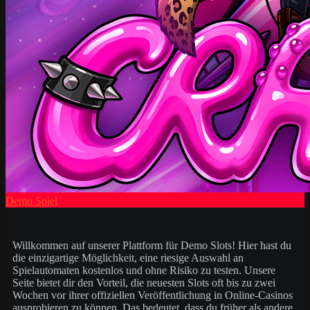
Demo Spiel
Willkommen auf unserer Plattform für Demo Slots! Hier hast du
die einzigartige Möglichkeit, eine riesige Auswahl an
Spielautomaten kostenlos und ohne Risiko zu testen. Unsere
Seite bietet dir den Vorteil, die neuesten Slots oft bis zu zwei
Wochen vor ihrer offiziellen Veröffentlichung in Online-Casinos
ausprobieren zu können. Das bedeutet, dass du früher als andere