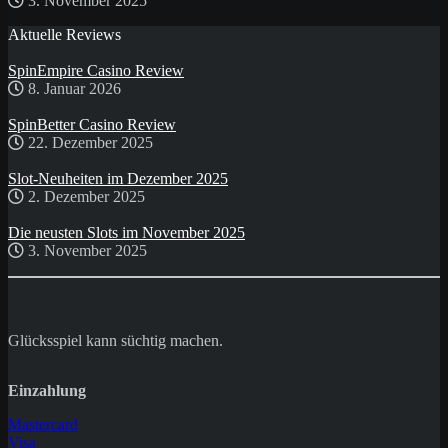
3. November 2025
Aktuelle Reviews
SpinEmpire Casino Review
8. Januar 2026
SpinBetter Casino Review
22. Dezember 2025
Slot-Neuheiten im Dezember 2025
2. Dezember 2025
Die neusten Slots im November 2025
3. November 2025
Glücksspiel kann süchtig machen.
Einzahlung
Mastercard
Visa