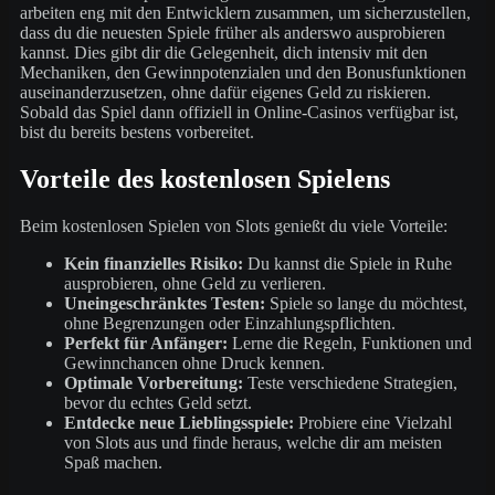
arbeiten eng mit den Entwicklern zusammen, um sicherzustellen,
dass du die neuesten Spiele früher als anderswo ausprobieren
kannst. Dies gibt dir die Gelegenheit, dich intensiv mit den
Mechaniken, den Gewinnpotenzialen und den Bonusfunktionen
auseinanderzusetzen, ohne dafür eigenes Geld zu riskieren.
Sobald das Spiel dann offiziell in Online-Casinos verfügbar ist,
bist du bereits bestens vorbereitet.
Vorteile des kostenlosen Spielens
Beim kostenlosen Spielen von Slots genießt du viele Vorteile:
Kein finanzielles Risiko:
Du kannst die Spiele in Ruhe
ausprobieren, ohne Geld zu verlieren.
Uneingeschränktes Testen:
Spiele so lange du möchtest,
ohne Begrenzungen oder Einzahlungspflichten.
Perfekt für Anfänger:
Lerne die Regeln, Funktionen und
Gewinnchancen ohne Druck kennen.
Optimale Vorbereitung:
Teste verschiedene Strategien,
bevor du echtes Geld setzt.
Entdecke neue Lieblingsspiele:
Probiere eine Vielzahl
von Slots aus und finde heraus, welche dir am meisten
Spaß machen.