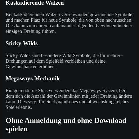
Kaskadierende Walzen
Bei kaskadierenden Walzen verschwinden gewinnende Symbole
und machen Platz für neue Symbole, die von oben nachrutschen.
Dies kann zu mehreren aufeinanderfolgenden Gewinnen in einer
einzigen Drehung führen.
Sticky Wilds
Sticky Wilds sind besondere Wild-Symbole, die für mehrere
Drehungen auf dem Spielfeld verbleiben und deine
Gewinnchancen erhöhen.
Megaways-Mechanik
Einige moderne Slots verwenden das Megaways-System, bei
dem sich die Anzahl der Gewinnlinien mit jeder Drehung ändern
kann. Dies sorgt für ein dynamisches und abwechslungsreiches
Spielerlebnis.
Ohne Anmeldung und ohne Download
spielen