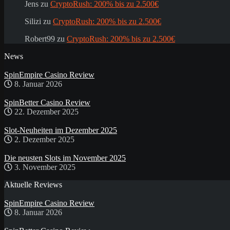
Jens
zu
CryptoRush: 200% bis zu 2.500€
Silizi
zu
CryptoRush: 200% bis zu 2.500€
Robert99
zu
CryptoRush: 200% bis zu 2.500€
News
SpinEmpire Casino Review
8. Januar 2026
SpinBetter Casino Review
22. Dezember 2025
Slot-Neuheiten im Dezember 2025
2. Dezember 2025
Die neusten Slots im November 2025
3. November 2025
Aktuelle Reviews
SpinEmpire Casino Review
8. Januar 2026