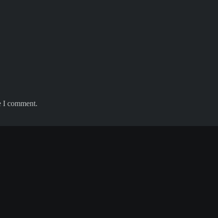
e I comment.