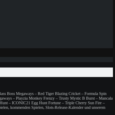
 Bass Boss Megaways – Red Tiger Blazing Cricket – Formula Spin
egaways – Playzia Monkey Frenzy – Trusty Mystic B Burst – Mancala
y Hunt – ICONIC21 Egg Hunt Fortune – Triple Cherry Sun Fire –
elen, kommenden Spielen, Slots-Release-Kalender und unserem